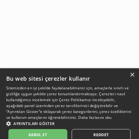
×
Bu web sitesi çerezler kullanır
Sitemizden en iyi şekilde faydalanabilmeniz için, amaçlarla sınırlı ve
gizliliğe uygun şekilde çerez konumlandırmaktayız. Çerezleri nasıl
kullandığımızı incelemek için
Çerez Politikamızı
inceleyebilir,
aşağıdaki panel üzerinden çerez tercihlerinizi değiştirebilir ve
“Ayrıntıları Göster”e tıklayarak çerez kategorilerini, çerez özelliklerini
ve kullanım amaçlarını öğrenebilirsiniz.
Daha fazlasını oku
AYRINTILARI GÖSTER
SEPETE EKLE
KABUL ET
REDDET