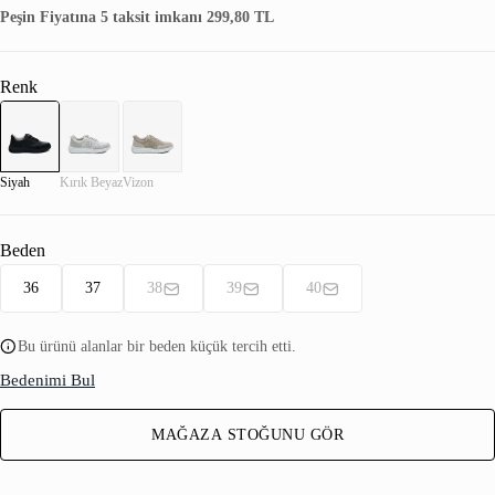
Peşin Fiyatına 5 taksit imkanı 299,80 TL
Renk
Siyah
Kırık Beyaz
Vizon
Beden
36
37
38
39
40
Bu ürünü alanlar bir beden küçük tercih etti.
Bedenimi Bul
MAĞAZA STOĞUNU GÖR