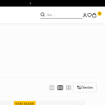
💳 Vade Farksız 5 Taksit
0
Önerilen
YENİ SEZON