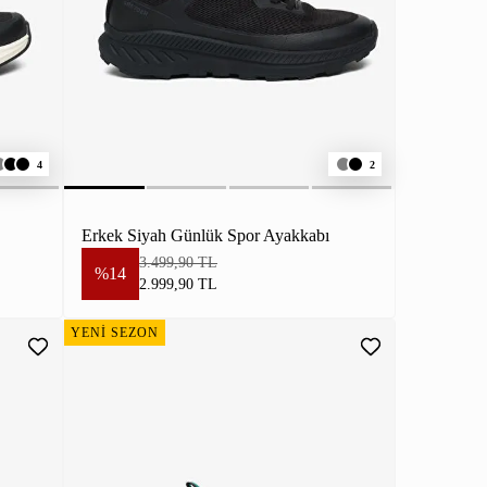
4
2
Erkek Siyah Günlük Spor Ayakkabı
3.499,90 TL
%14
2.999,90 TL
YENİ SEZON