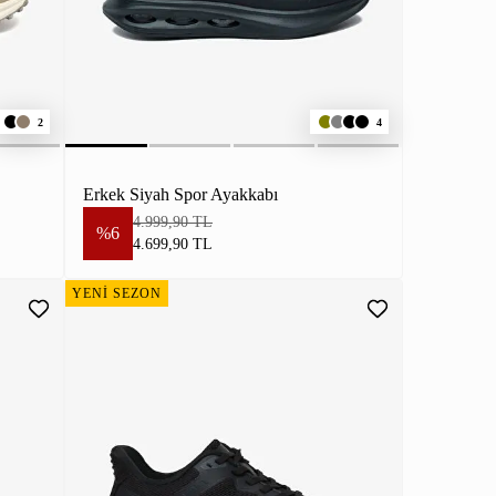
2
4
Erkek Siyah Spor Ayakkabı
4.999,90 TL
%6
4.699,90 TL
YENİ SEZON