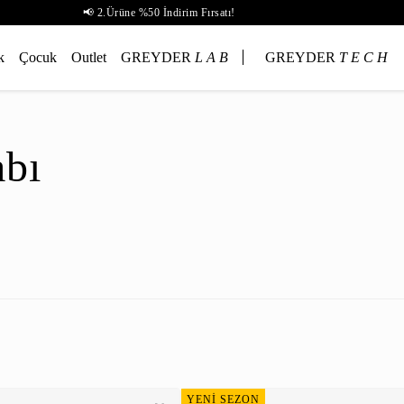
📢 2.Ürüne %50 İndirim Fırsatı!
k
Çocuk
Outlet
GREYDER
L A B
GREYDER
T E C H
abı
YENİ SEZON