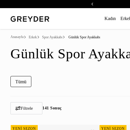
Kadın
Erke
Anasayfa
Erkek
Spor Ayakkabı
Günlük Spor Ayakkabı
Günlük Spor Ayakk
Tümü
141 Sonuç
Filtrele
YENİ SEZON
YENİ SEZON