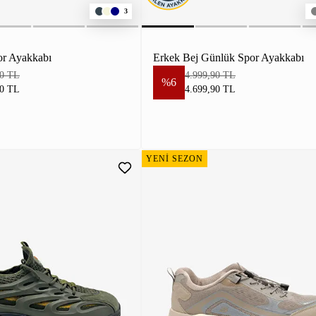
3
or Ayakkabı
Erkek Bej Günlük Spor Ayakkabı
90 TL
4.999,90 TL
%6
90 TL
4.699,90 TL
YENİ SEZON