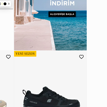
3
YENİ SEZON