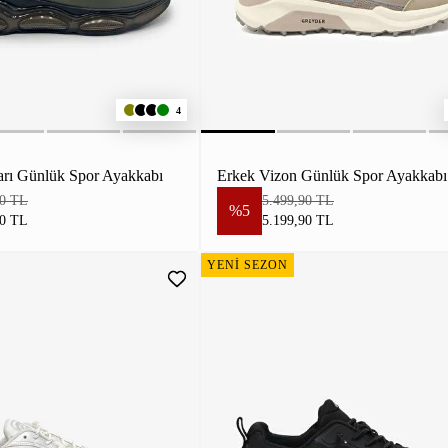
4
arı Günlük Spor Ayakkabı
Erkek Vizon Günlük Spor Ayakkabı
90 TL
5.499,90 TL
%5
90 TL
5.199,90 TL
YENİ SEZON