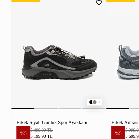
2
Erkek Siyah Günlük Spor Ayakkabı
Erkek Antras
5.499,90 TL
5.999,
%5
%5
5.199,90 TL
5.699,