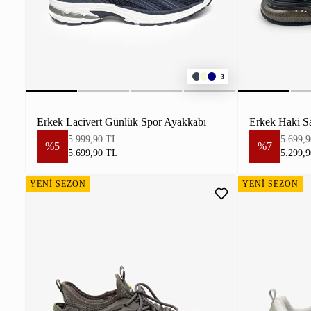
3
Erkek Lacivert Günlük Spor Ayakkabı
Erkek Haki S
5.999,90 TL
5.699,
%5
%7
5.699,90 TL
5.299,
YENİ SEZON
YENİ SEZON