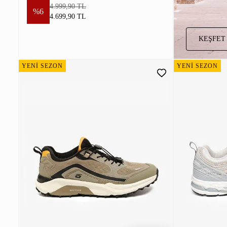
4.999,90 TL
%6
4.699,90 TL
KEŞFET
YENİ SEZON
YENİ SEZON