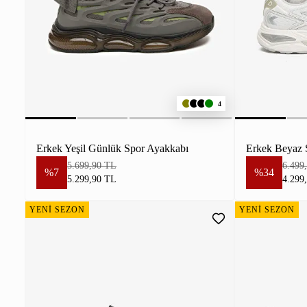
4
Erkek Yeşil Günlük Spor Ayakkabı
Erkek Beyaz 
5.699,90 TL
6.499
%7
%34
5.299,90 TL
4.299
YENİ SEZON
YENİ SEZON