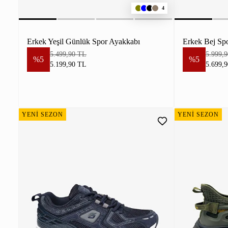
4
Erkek Yeşil Günlük Spor Ayakkabı
Erkek Bej Sp
5.499,90 TL
5.999,
%5
%5
5.199,90 TL
5.699,
YENİ SEZON
YENİ SEZON