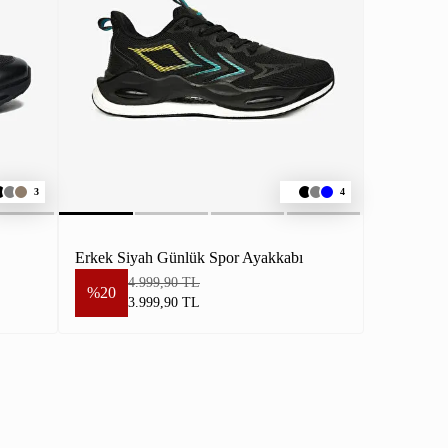
3
4
Erkek Siyah Günlük Spor Ayakkabı
4.999,90 TL
%20
3.999,90 TL