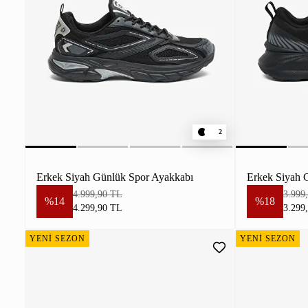
2
Erkek Siyah Günlük Spor Ayakkabı
Erkek Siyah 
4.999,90 TL
3.999
%14
%18
4.299,90 TL
3.299
YENİ SEZON
YENİ SEZON