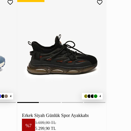
4
4
Erkek Siyah Günlük Spor Ayakkabı
5.699,90 TL
%7
5.299,90 TL