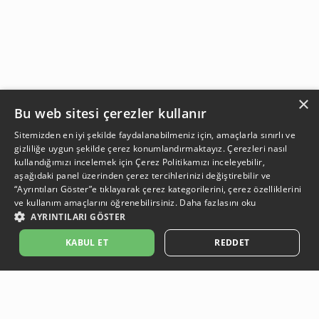
×
Bu web sitesi çerezler kullanır
Sitemizden en iyi şekilde faydalanabilmeniz için, amaçlarla sınırlı ve
gizliliğe uygun şekilde çerez konumlandırmaktayız. Çerezleri nasıl
kullandığımızı incelemek için
Çerez Politikamızı
inceleyebilir,
aşağıdaki panel üzerinden çerez tercihlerinizi değiştirebilir ve
“Ayrıntıları Göster”e tıklayarak çerez kategorilerini, çerez özelliklerini
ve kullanım amaçlarını öğrenebilirsiniz.
Daha fazlasını oku
AYRINTILARI GÖSTER
SEPETE EKLE
KABUL ET
REDDET
Açıklama:
Açıklama:
Açıklama:
Açıklama:
Temizlik Önerileri
Koruma Önerileri
Bakım ve Kullanım Koşulları
Gün Boyu Ferahlık