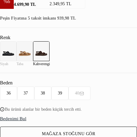
%6
2.349,95 TL
4.699,90 TL
Peşin Fiyatına 5 taksit imkanı 939,98 TL
Renk
Siyah
Taba
Kahverengi
Beden
36
37
38
39
40
Bu ürünü alanlar bir beden küçük tercih etti.
Bedenimi Bul
MAĞAZA STOĞUNU GÖR