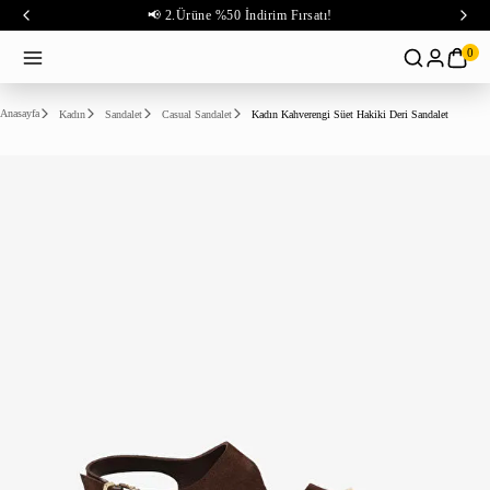
📢 2.Ürüne %50 İndirim Fırsatı!
0
Anasayfa
Kadın
Sandalet
Casual Sandalet
Kadın Kahverengi Süet Hakiki Deri Sandalet