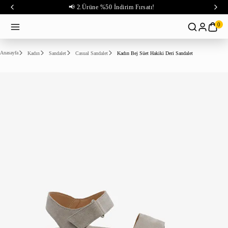
📢 2.Ürüne %50 İndirim Fırsatı!
0
Anasayfa
Kadın
Sandalet
Casual Sandalet
Kadın Bej Süet Hakiki Deri Sandalet