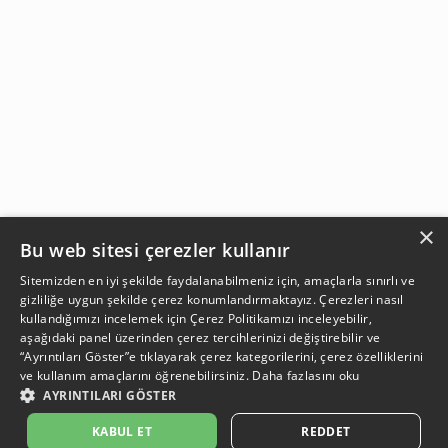
×
Bu web sitesi çerezler kullanır
Sitemizden en iyi şekilde faydalanabilmeniz için, amaçlarla sınırlı ve
gizliliğe uygun şekilde çerez konumlandırmaktayız. Çerezleri nasıl
kullandığımızı incelemek için
Çerez Politikamızı
inceleyebilir,
aşağıdaki panel üzerinden çerez tercihlerinizi değiştirebilir ve
“Ayrıntıları Göster”e tıklayarak çerez kategorilerini, çerez özelliklerini
ve kullanım amaçlarını öğrenebilirsiniz.
Daha fazlasını oku
AYRINTILARI GÖSTER
SEPETE EKLE
KABUL ET
REDDET
Açıklama:
Açıklama:
Açıklama:
Açıklama:
Temizlik Önerileri
Koruma Önerileri
Bakım ve Kullanım Koşulları
Gün Boyu Ferahlık