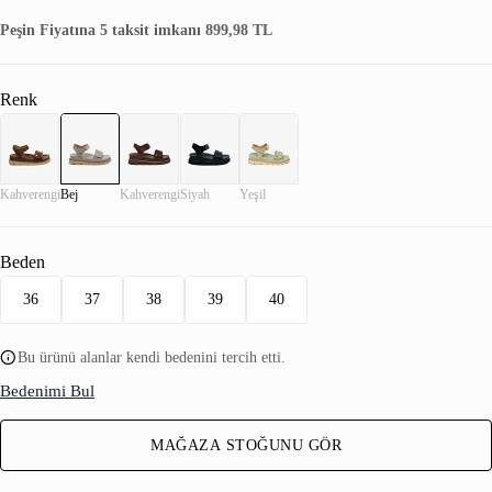
Peşin Fiyatına 5 taksit imkanı 899,98 TL
Renk
Kahverengi
Bej
Kahverengi
Siyah
Yeşil
Beden
36
37
38
39
40
Bu ürünü alanlar kendi bedenini tercih etti.
Bedenimi Bul
MAĞAZA STOĞUNU GÖR