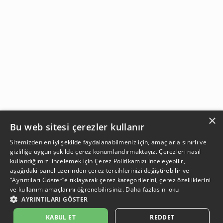
×
Bu web sitesi çerezler kullanır
Sitemizden en iyi şekilde faydalanabilmeniz için, amaçlarla sınırlı ve
gizliliğe uygun şekilde çerez konumlandırmaktayız. Çerezleri nasıl
kullandığımızı incelemek için
Çerez Politikamızı
inceleyebilir,
aşağıdaki panel üzerinden çerez tercihlerinizi değiştirebilir ve
“Ayrıntıları Göster”e tıklayarak çerez kategorilerini, çerez özelliklerini
ve kullanım amaçlarını öğrenebilirsiniz.
Daha fazlasını oku
AYRINTILARI GÖSTER
SEPETE EKLE
KABUL ET
REDDET