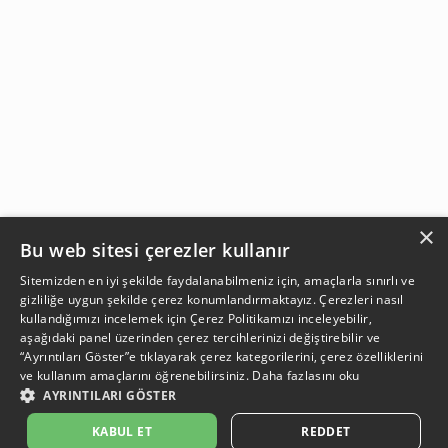
×
Bu web sitesi çerezler kullanır
Sitemizden en iyi şekilde faydalanabilmeniz için, amaçlarla sınırlı ve
gizliliğe uygun şekilde çerez konumlandırmaktayız. Çerezleri nasıl
kullandığımızı incelemek için
Çerez Politikamızı
inceleyebilir,
aşağıdaki panel üzerinden çerez tercihlerinizi değiştirebilir ve
“Ayrıntıları Göster”e tıklayarak çerez kategorilerini, çerez özelliklerini
ve kullanım amaçlarını öğrenebilirsiniz.
Daha fazlasını oku
AYRINTILARI GÖSTER
SEPETE EKLE
KABUL ET
REDDET
Açıklama:
Açıklama:
Açıklama:
Açıklama:
Temizlik Önerileri
Koruma Önerileri
Bakım ve Kullanım Koşulları
Gün Boyu Ferahlık