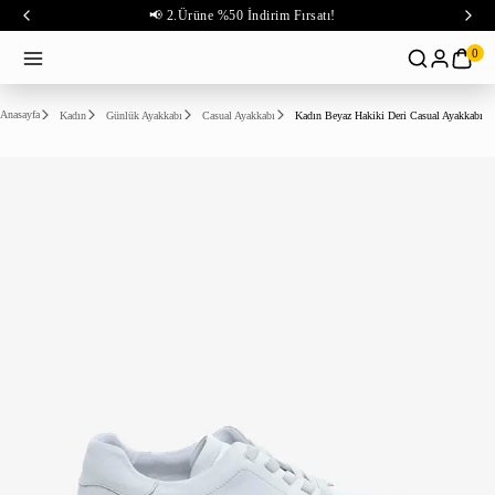
📢 2.Ürüne %50 İndirim Fırsatı!
0
Anasayfa
Kadın
Günlük Ayakkabı
Casual Ayakkabı
Kadın Beyaz Hakiki Deri Casual Ayakkabı