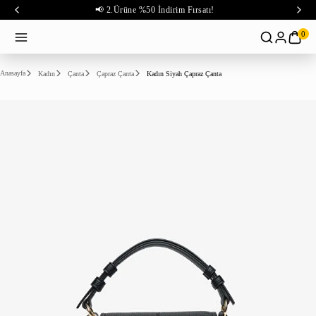
📢 2.Ürüne %50 İndirim Fırsatı!
0
Anasayfa
Kadın
Çanta
Çapraz Çanta
Kadın Siyah Çapraz Çanta