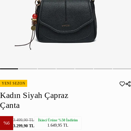
YENİ SEZON
Kadın Siyah Çapraz
Çanta
3.499,90 TL
İkinci Ürüne %50 İndirim
%6
1.649,95 TL
3.299,90 TL