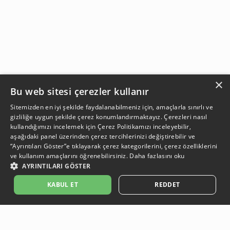
×
Bu web sitesi çerezler kullanır
Sitemizden en iyi şekilde faydalanabilmeniz için, amaçlarla sınırlı ve
gizliliğe uygun şekilde çerez konumlandırmaktayız. Çerezleri nasıl
kullandığımızı incelemek için
Çerez Politikamızı
inceleyebilir,
aşağıdaki panel üzerinden çerez tercihlerinizi değiştirebilir ve
“Ayrıntıları Göster”e tıklayarak çerez kategorilerini, çerez özelliklerini
ve kullanım amaçlarını öğrenebilirsiniz.
Daha fazlasını oku
AYRINTILARI GÖSTER
SEPETE EKLE
KABUL ET
REDDET
Açıklama:
Açıklama:
Açıklama:
Açıklama:
Temizlik Önerileri
Koruma Önerileri
Bakım ve Kullanım Koşulları
Gün Boyu Ferahlık