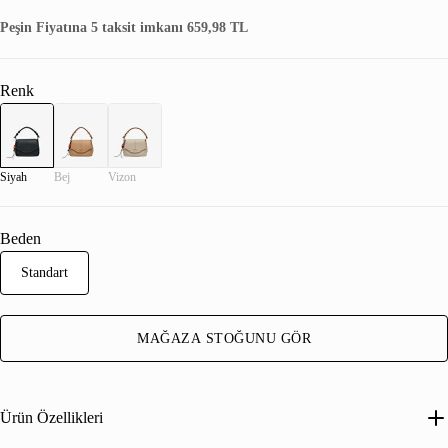
Peşin Fiyatına 5 taksit imkanı 659,98 TL
Renk
Siyah
Bej
Vizon
Beden
Standart
MAĞAZA STOĞUNU GÖR
Ürün Özellikleri