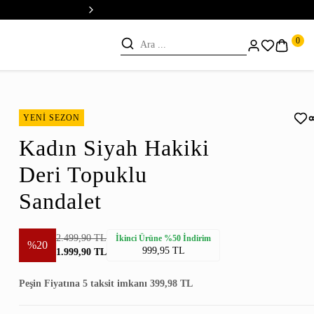
💳 Vade Farksız 5 Taksit
0
YENİ SEZON
Kadın Siyah Hakiki
Deri Topuklu
Sandalet
2.499,90 TL
İkinci Ürüne %50 İndirim
%20
999,95 TL
1.999,90 TL
Peşin Fiyatına 5 taksit imkanı 399,98 TL