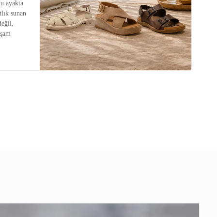
u ayakta
tlık sunan
değil,
aşam