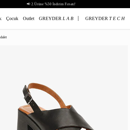
📢 2.Ürüne %50 İndirim Fırsatı!
k
Çocuk
Outlet
GREYDER
L A B
GREYDER
T E C H
dalet