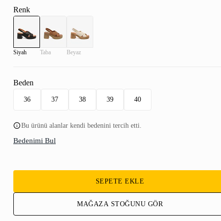
Renk
Siyah
Taba
Beyaz
Beden
36
37
38
39
40
Bu ürünü alanlar kendi bedenini tercih etti.
Bedenimi Bul
SEPETE EKLE
MAĞAZA STOĞUNU GÖR