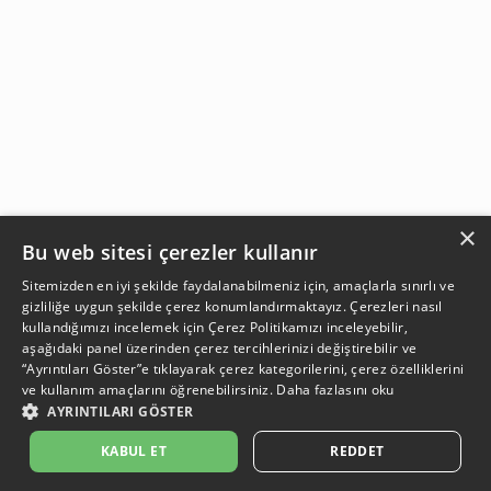
×
Bu web sitesi çerezler kullanır
Sitemizden en iyi şekilde faydalanabilmeniz için, amaçlarla sınırlı ve
gizliliğe uygun şekilde çerez konumlandırmaktayız. Çerezleri nasıl
kullandığımızı incelemek için
Çerez Politikamızı
inceleyebilir,
aşağıdaki panel üzerinden çerez tercihlerinizi değiştirebilir ve
“Ayrıntıları Göster”e tıklayarak çerez kategorilerini, çerez özelliklerini
ve kullanım amaçlarını öğrenebilirsiniz.
Daha fazlasını oku
AYRINTILARI GÖSTER
SEPETE EKLE
KABUL ET
REDDET
Açıklama:
Açıklama:
Açıklama:
Açıklama:
Temizlik Önerileri
Koruma Önerileri
Bakım ve Kullanım Koşulları
Gün Boyu Ferahlık