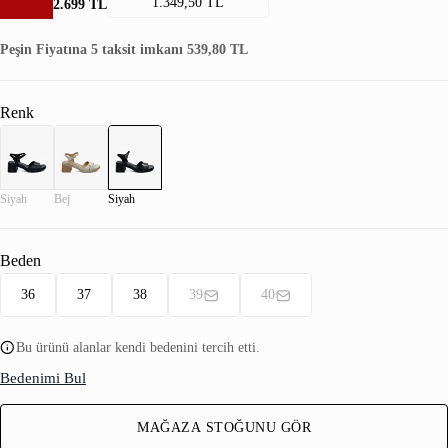
1.349,50 TL
2.699 TL
Peşin Fiyatına 5 taksit imkanı 539,80 TL
Renk
Siyah
Bej
Siyah
Beden
36
37
38
39
40
Bu ürünü alanlar kendi bedenini tercih etti.
Bedenimi Bul
MAĞAZA STOĞUNU GÖR