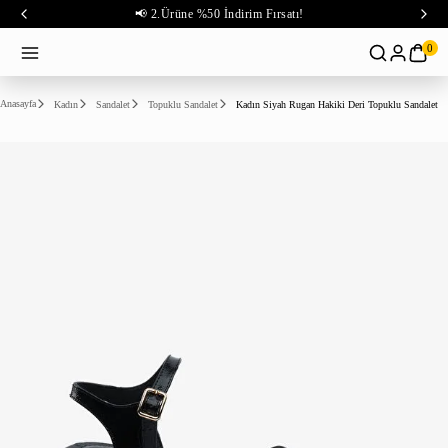
📢 2.Ürüne %50 İndirim Fırsatı!
0
Anasayfa
Kadın
Sandalet
Topuklu Sandalet
Kadın Siyah Rugan Hakiki Deri Topuklu Sandalet