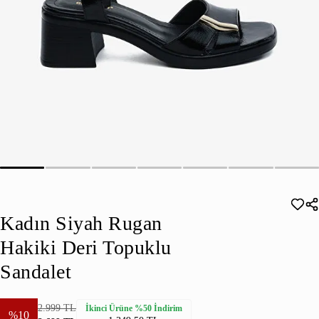
Kadın Siyah Rugan
Hakiki Deri Topuklu
Sandalet
2.999 TL
İkinci Ürüne %50 İndirim
%10