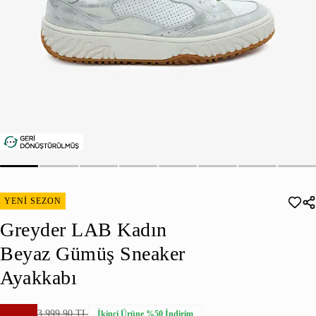
YENİ SEZON
Greyder LAB Kadın
Beyaz Gümüş Sneaker
Ayakkabı
3.999,90 TL
İkinci Ürüne %50 İndirim