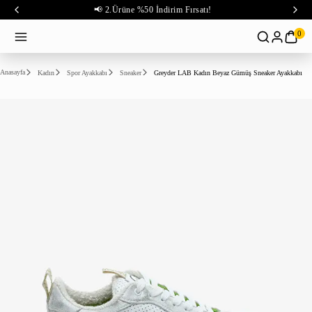
📢 2.Ürüne %50 İndirim Fırsatı!
0
Anasayfa
Kadın
Spor Ayakkabı
Sneaker
Greyder LAB Kadın Beyaz Gümüş Sneaker Ayakkabı