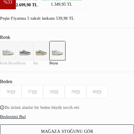
%33
1.349,95 TL
2.699,90 TL
Peşin Fiyatına 5 taksit imkanı 539,98 TL
Renk
Kırık Beyaz
Beyaz
Bej
Beyaz
Beden
36
37
38
39
40
Bu ürünü alanlar bir beden büyük tercih etti.
Bedenimi Bul
MAĞAZA STOĞUNU GÖR