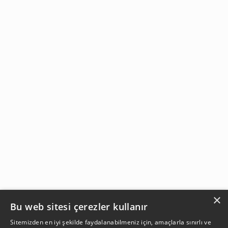
×
Bu web sitesi çerezler kullanır
Sitemizden en iyi şekilde faydalanabilmeniz için, amaçlarla sınırlı ve