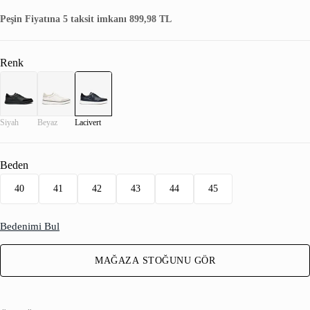
Peşin Fiyatına 5 taksit imkanı 899,98 TL
Renk
Siyah
Beyaz
Lacivert
Beden
40
41
42
43
44
45
Bedenimi Bul
MAĞAZA STOĞUNU GÖR