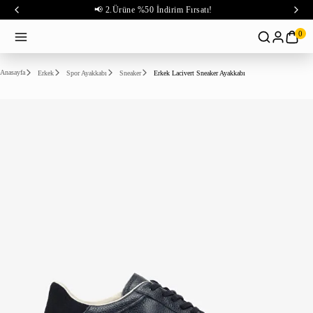
📢 2.Ürüne %50 İndirim Fırsatı!
0
Anasayfa
Erkek
Spor Ayakkabı
Sneaker
Erkek Lacivert Sneaker Ayakkabı