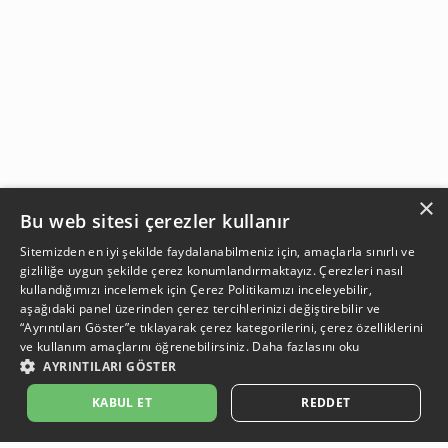
×
Bu web sitesi çerezler kullanır
Sitemizden en iyi şekilde faydalanabilmeniz için, amaçlarla sınırlı ve
gizliliğe uygun şekilde çerez konumlandırmaktayız. Çerezleri nasıl
kullandığımızı incelemek için
Çerez Politikamızı
inceleyebilir,
aşağıdaki panel üzerinden çerez tercihlerinizi değiştirebilir ve
“Ayrıntıları Göster”e tıklayarak çerez kategorilerini, çerez özelliklerini
ve kullanım amaçlarını öğrenebilirsiniz.
Daha fazlasını oku
AYRINTILARI GÖSTER
SEPETE EKLE
KABUL ET
REDDET
Açıklama:
Açıklama:
Açıklama:
Açıklama:
Temizlik Öneriler
Koruma Önerileri
Bakım ve Kullanım Koşulları
Gün Boyu Ferahlık