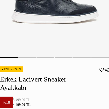
YENİ SEZON
Erkek Lacivert Sneaker
Ayakkabı
5.499,90 TL
%18
4.499,90 TL