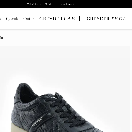
📢 2.Ürüne %50 İndirim Fırsatı!
k
Çocuk
Outlet
GREYDER
L A B
GREYDER
T E C H
bı