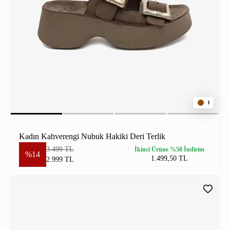
1
Kadın Kahverengi Nubuk Hakiki Deri Terlik
3.499 TL
İkinci Ürüne %50 İndirim
%14
1.499,50 TL
2.999 TL