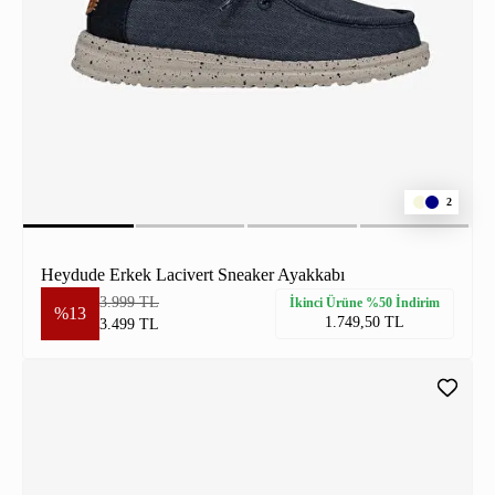
2
Heydude Erkek Lacivert Sneaker Ayakkabı
3.999 TL
İkinci Ürüne %50 İndirim
%13
1.749,50 TL
3.499 TL