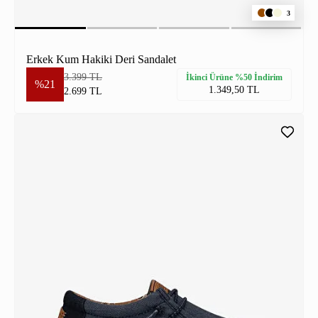
3
Erkek Kum Hakiki Deri Sandalet
3.399 TL
İkinci Ürüne %50 İndirim
%21
1.349,50 TL
2.699 TL