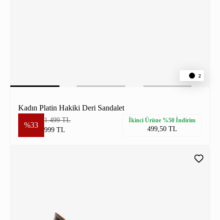
2
Kadın Platin Hakiki Deri Sandalet
1.499 TL
İkinci Ürüne %50 İndirim
%33
499,50 TL
999 TL