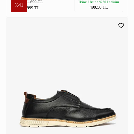
1.699 TL
İkinci Ürüne %50 İndirim
%41
499,50 TL
999 TL