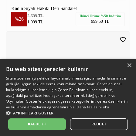
Kadın Siyah Hakiki Deri Sandalet
2.699 TL
İkinci Ürüne %50 İndirim
%26
999,50 TL
1.999 TL
×
Bu web sitesi çerezler kullanır
Sitemizden en iyi şekilde faydalanabilmeniz için, amaçlarla sınırlı ve
gizliliğe uygun şekilde çerez konumlandırmaktayız. Çerezleri nasıl
kullandığımızı incelemek için
Çerez Politikamızı
inceleyebilir,
aşağıdaki panel üzerinden çerez tercihlerinizi değiştirebilir ve
“Ayrıntıları Göster”e tıklayarak çerez kategorilerini, çerez özelliklerini
ve kullanım amaçlarını öğrenebilirsiniz.
Daha fazlasını oku
AYRINTILARI GÖSTER
KABUL ET
REDDET