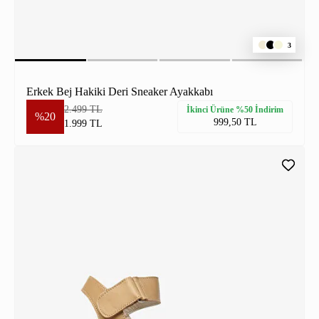
3
Erkek Bej Hakiki Deri Sneaker Ayakkabı
2.499 TL
İkinci Ürüne %50 İndirim
%20
999,50 TL
1.999 TL