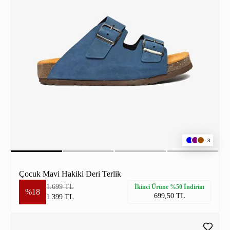
3
Çocuk Mavi Hakiki Deri Terlik
1.699 TL
İkinci Ürüne %50 İndirim
%18
699,50 TL
1.399 TL