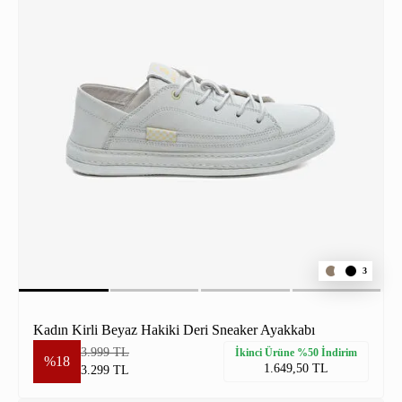
3
Kadın Kirli Beyaz Hakiki Deri Sneaker Ayakkabı
3.999 TL
İkinci Ürüne %50 İndirim
%18
1.649,50 TL
3.299 TL