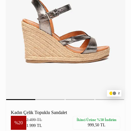
2
Kadın Çelik Topuklu Sandalet
2.499 TL
İkinci Ürüne %50 İndirim
%20
999,50 TL
1.999 TL