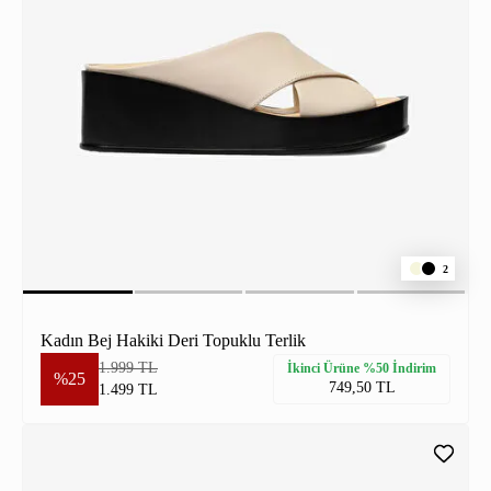
2
Kadın Bej Hakiki Deri Topuklu Terlik
1.999 TL
İkinci Ürüne %50 İndirim
%25
749,50 TL
1.499 TL