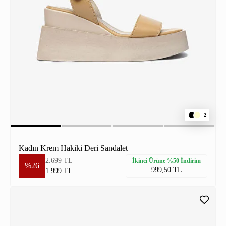
2
Kadın Krem Hakiki Deri Sandalet
2.699 TL
İkinci Ürüne %50 İndirim
%26
999,50 TL
1.999 TL