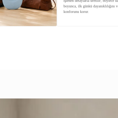
işlenen detaylarla üretilir; böylece u
boyunca, ilk günkü dayanıklılığını v
konforunu korur.