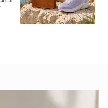
zun yıllar
e