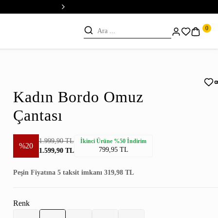
💳 Vade Farksız 5 Taksit
0
Kadın Bordo Omuz
Çantası
1.999,90 TL
İkinci Ürüne %50 İndirim
%20
799,95 TL
1.599,90 TL
Peşin Fiyatına 5 taksit imkanı 319,98 TL
Renk