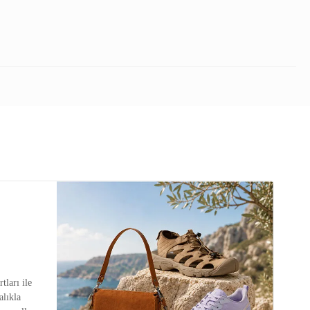
tları ile
alıkla