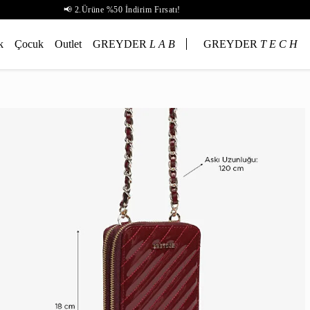
📢 2.Ürüne %50 İndirim Fırsatı!
k
Çocuk
Outlet
GREYDER
L A B
GREYDER
T E C H