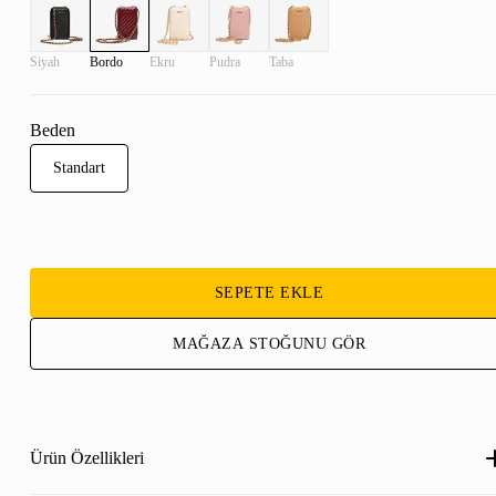
Siyah
Bordo
Ekru
Pudra
Taba
Beden
Standart
SEPETE EKLE
MAĞAZA STOĞUNU GÖR
Ürün Özellikleri