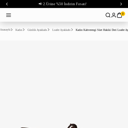
📢 2.Ürüne %50 İndirim Fırsatı!
0
Anasayfa
Kadın
Günlük Ayakkabı
Loafer Ayakkabı
Kadın Kahverengi Süet Hakiki Deri Loafer A