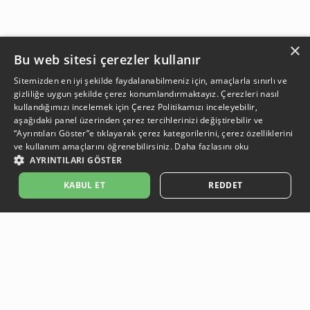
×
Bu web sitesi çerezler kullanır
Sitemizden en iyi şekilde faydalanabilmeniz için, amaçlarla sınırlı ve
gizliliğe uygun şekilde çerez konumlandırmaktayız. Çerezleri nasıl
kullandığımızı incelemek için
Çerez Politikamızı
inceleyebilir,
aşağıdaki panel üzerinden çerez tercihlerinizi değiştirebilir ve
“Ayrıntıları Göster”e tıklayarak çerez kategorilerini, çerez özelliklerini
ve kullanım amaçlarını öğrenebilirsiniz.
Daha fazlasını oku
AYRINTILARI GÖSTER
SEPETE EKLE
KABUL ET
REDDET
Açıklama:
Açıklama:
Açıklama:
Açıklama:
Temizlik Önerileri
Koruma Önerileri
Bakım ve Kullanım Koşulları
Gün Boyu Ferahlık