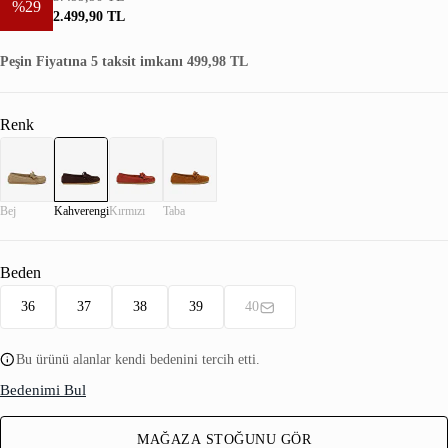
%29
2.499,90 TL
Peşin Fiyatına 5 taksit imkanı 499,98 TL
Renk
Bej
Kahverengi
Kırmızı
Taba
Beden
36
37
38
39
40
Bu ürünü alanlar kendi bedenini tercih etti.
Bedenimi Bul
MAĞAZA STOĞUNU GÖR