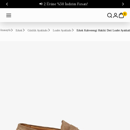
📢 2.Ürüne %50 İndirim Fırsatı!
0
Anasayfa
Erkek
Günlük Ayakkabı
Loafer Ayakkabı
Erkek Kahverengi Hakiki Deri Loafer Ayakkab