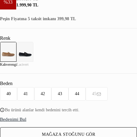
%33
1.999,90 TL
Peşin Fiyatına 5 taksit imkanı 399,98 TL
Renk
Kahverengi
Lacivert
Beden
40
41
42
43
44
45
Bu ürünü alanlar kendi bedenini tercih etti.
Bedenimi Bul
MAĞAZA STOĞUNU GÖR