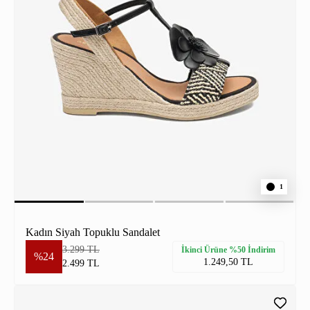
1
Kadın Siyah Topuklu Sandalet
3.299 TL
İkinci Ürüne %50 İndirim
%24
1.249,50 TL
2.499 TL