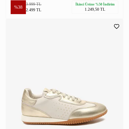
3.999 TL
İkinci Ürüne %50 İndirim
%38
1.249,50 TL
2.499 TL