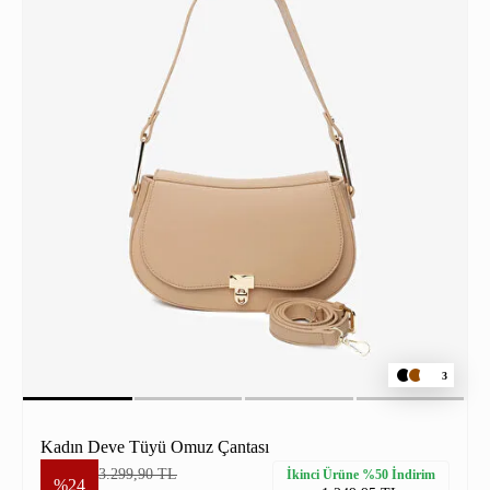
3
Kadın Deve Tüyü Omuz Çantası
3.299,90 TL
İkinci Ürüne %50 İndirim
%24