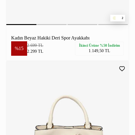
2
Kadın Beyaz Hakiki Deri Spor Ayakkabı
2.699 TL
İkinci Ürüne %50 İndirim
%15
1.149,50 TL
2.299 TL