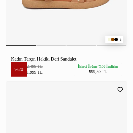
3
Kadın Tarçın Hakiki Deri Sandalet
2.499 TL
İkinci Ürüne %50 İndirim
%20
999,50 TL
1.999 TL