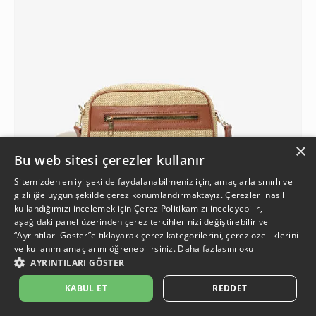
×
Bu web sitesi çerezler kullanır
Sitemizden en iyi şekilde faydalanabilmeniz için, amaçlarla sınırlı ve
gizliliğe uygun şekilde çerez konumlandırmaktayız. Çerezleri nasıl
kullandığımızı incelemek için
Çerez Politikamızı
inceleyebilir,
aşağıdaki panel üzerinden çerez tercihlerinizi değiştirebilir ve
1
“Ayrıntıları Göster”e tıklayarak çerez kategorilerini, çerez özelliklerini
ve kullanım amaçlarını öğrenebilirsiniz.
Daha fazlasını oku
AYRINTILARI GÖSTER
Kadın Taba Omuz Çantası
2.499,90 TL
İkinci Ürüne %50 İndirim
KABUL ET
REDDET
%12
1.099,95 TL
2.199,90 TL