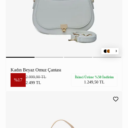
3
Kadın Beyaz Omuz Çantası
2.999,90 TL
İkinci Ürüne %50 İndirim
%17
1.249,50 TL
2.499 TL