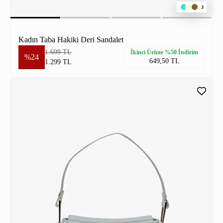
3
Kadın Taba Hakiki Deri Sandalet
1.699 TL
İkinci Ürüne %50 İndirim
%24
649,50 TL
1.299 TL