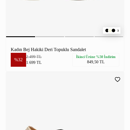
3
Kadın Bej Hakiki Deri Topuklu Sandalet
2.499 TL
İkinci Ürüne %50 İndirim
%32
849,50 TL
1.699 TL