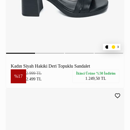
3
Kadın Siyah Hakiki Deri Topuklu Sandalet
2.999 TL
İkinci Ürüne %50 İndirim
%17
1.249,50 TL
2.499 TL