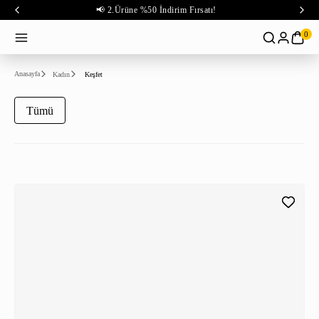
📢 2.Ürüne %50 İndirim Fırsatı!
0
Anasayfa
Kadın
Keşfet
Tümü