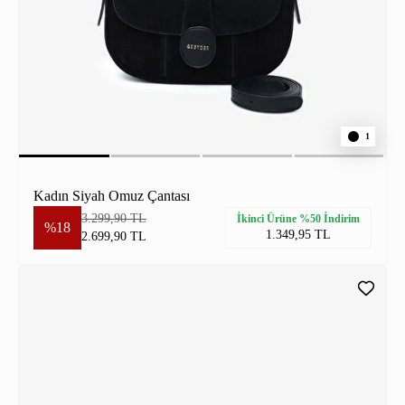
1
Kadın Siyah Omuz Çantası
3.299,90 TL
İkinci Ürüne %50 İndirim
%18
1.349,95 TL
2.699,90 TL