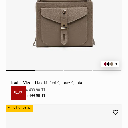
3
Kadın Vizon Hakiki Deri Çapraz Çanta
4.499,90 TL
%22
3.499,90 TL
YENİ SEZON