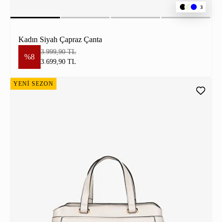
3
Kadın Siyah Çapraz Çanta
3.999,90 TL
%8
3.699,90 TL
YENİ SEZON