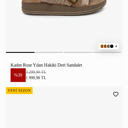
4
Kadın Rose Yılan Hakiki Deri Sandalet
3.299,90 TL
%39
1.999,90 TL
YENİ SEZON