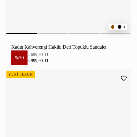
3
Kadın Kahverengi Hakiki Deri Topuklu Sandalet
5.699,90 TL
%30
3.999,90 TL
YENİ SEZON