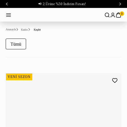
📢 2.Ürüne %50 İndirim Fırsatı!
0
Anasayfa
Kadın
Keşfet
Tümü
YENİ SEZON