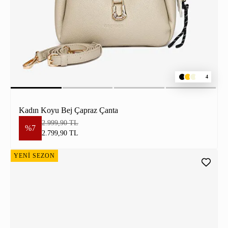
4
Kadın Koyu Bej Çapraz Çanta
2.999,90 TL
%7
2.799,90 TL
YENİ SEZON