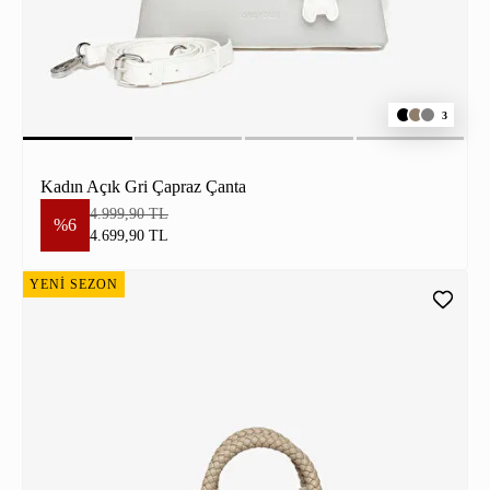
3
Kadın Açık Gri Çapraz Çanta
4.999,90 TL
%6
4.699,90 TL
YENİ SEZON