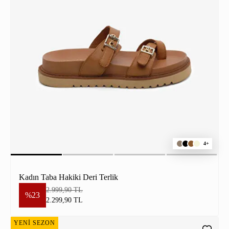
4+
Kadın Taba Hakiki Deri Terlik
2.999,90 TL
%23
2.299,90 TL
YENİ SEZON