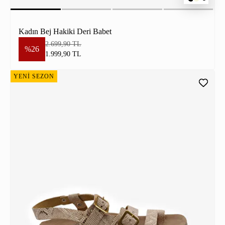
Kadın Bej Hakiki Deri Babet
2.699,90 TL
%26
1.999,90 TL
YENİ SEZON