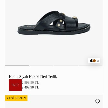
2
Kadın Siyah Hakiki Deri Terlik
2.999,90 TL
%17
2.499,90 TL
YENİ SEZON