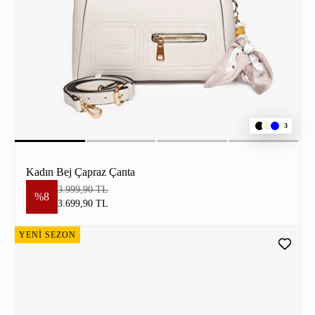
3
Kadın Bej Çapraz Çanta
3.999,90 TL
%8
3.699,90 TL
YENİ SEZON