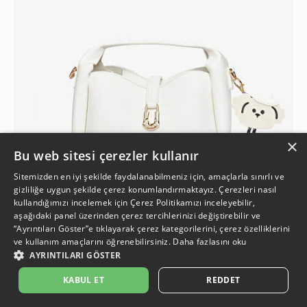
×
Bu web sitesi çerezler kullanır
Sitemizden en iyi şekilde faydalanabilmeniz için, amaçlarla sınırlı ve
gizliliğe uygun şekilde çerez konumlandırmaktayız. Çerezleri nasıl
kullandığımızı incelemek için
Çerez Politikamızı
inceleyebilir,
aşağıdaki panel üzerinden çerez tercihlerinizi değiştirebilir ve
4
“Ayrıntıları Göster”e tıklayarak çerez kategorilerini, çerez özelliklerini
ve kullanım amaçlarını öğrenebilirsiniz.
Daha fazlasını oku
AYRINTILARI GÖSTER
Kadın Beyaz Çapraz Çanta
2.999,90 TL
KABUL ET
REDDET
%7
2.799,90 TL