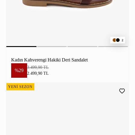
2
Kadın Kahverengi Hakiki Deri Sandalet
3.499,90 TL
%29
2.499,90 TL
YENİ SEZON