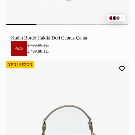
3
Kadın Bordo Hakiki Deri Çapraz Çanta
4.499,90 TL
%22
3.499,90 TL
YENİ SEZON