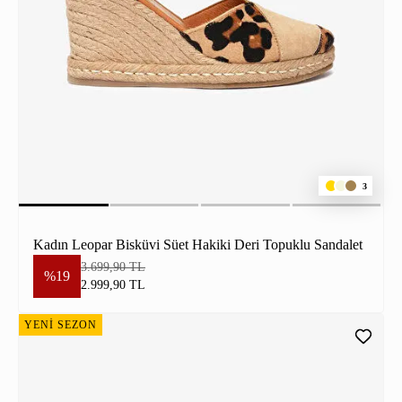
3
Kadın Leopar Bisküvi Süet Hakiki Deri Topuklu Sandalet
3.699,90 TL
%19
2.999,90 TL
YENİ SEZON