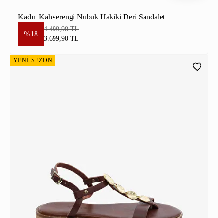
Kadın Kahverengi Nubuk Hakiki Deri Sandalet
4.499,90 TL
%18
3.699,90 TL
YENİ SEZON