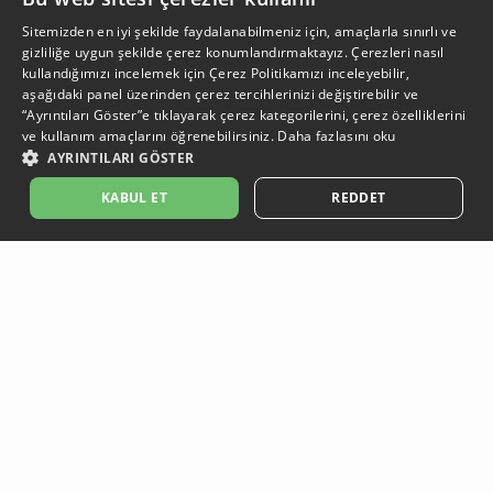
Sitemizden en iyi şekilde faydalanabilmeniz için, amaçlarla sınırlı ve
gizliliğe uygun şekilde çerez konumlandırmaktayız. Çerezleri nasıl
kullandığımızı incelemek için
Çerez Politikamızı
inceleyebilir,
aşağıdaki panel üzerinden çerez tercihlerinizi değiştirebilir ve
“Ayrıntıları Göster”e tıklayarak çerez kategorilerini, çerez özelliklerini
ve kullanım amaçlarını öğrenebilirsiniz.
Daha fazlasını oku
AYRINTILARI GÖSTER
SEPETE EKLE
KABUL ET
REDDET
Açıklama:
Açıklama:
Açıklama:
Açıklama:
Temizlik Önerileri
Koruma Önerileri
Bakım ve Kullanım Koşulları
Gün Boyu Ferahlık
Güvenli Ödeme
Ödeme işlemleriniz, güvenli altyapı sistemleri ile korunmaktadır.