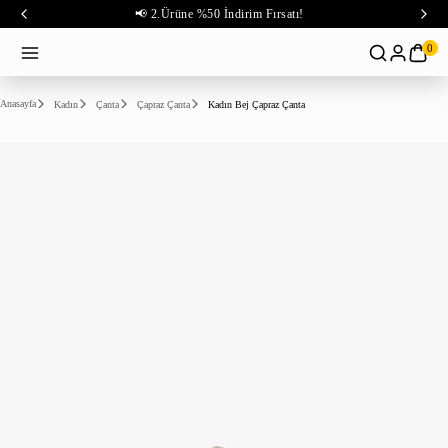
📢 2.Ürüne %50 İndirim Fırsatı!
0
Anasayfa
Kadın
Çanta
Çapraz Çanta
Kadın Bej Çapraz Çanta