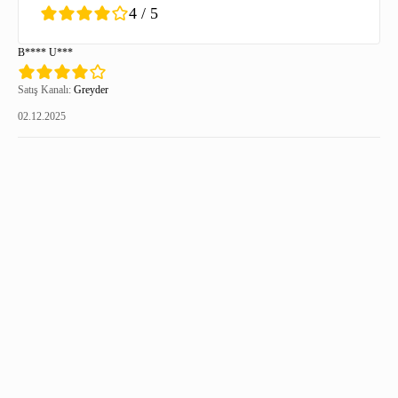
4 / 5
B**** U***
Satış Kanalı:
Greyder
02.12.2025