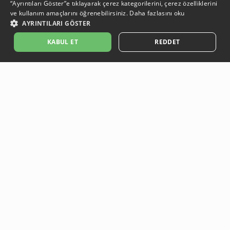
“Ayrıntıları Göster”e tıklayarak çerez kategorilerini, çerez özelliklerini
ve kullanım amaçlarını öğrenebilirsiniz.
Daha fazlasını oku
AYRINTILARI GÖSTER
KABUL ET
REDDET
Güvenli Ödeme
Ödeme işlemleriniz, güvenli altyapı sistemleri ile korunmaktadır.
Ücretsiz & Kolay İade
Ürününüzü, teslimat tarihi itibari ile 14 gün içinde iade