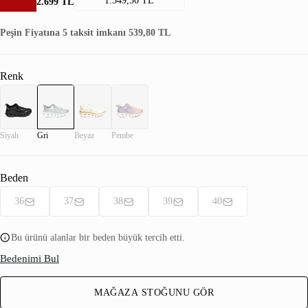
1.349,50 TL
2.699 TL
Peşin Fiyatına 5 taksit imkanı 539,80 TL
Renk
Siyah
Gri
Beyaz
Pembe
Beden
36
37
38
39
40
Bu ürünü alanlar bir beden büyük tercih etti.
Bedenimi Bul
MAĞAZA STOĞUNU GÖR