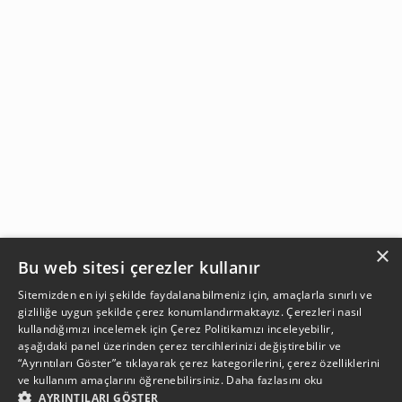
×
Bu web sitesi çerezler kullanır
Sitemizden en iyi şekilde faydalanabilmeniz için, amaçlarla sınırlı ve
gizliliğe uygun şekilde çerez konumlandırmaktayız. Çerezleri nasıl
kullandığımızı incelemek için
Çerez Politikamızı
inceleyebilir,
aşağıdaki panel üzerinden çerez tercihlerinizi değiştirebilir ve
“Ayrıntıları Göster”e tıklayarak çerez kategorilerini, çerez özelliklerini
ve kullanım amaçlarını öğrenebilirsiniz.
Daha fazlasını oku
AYRINTILARI GÖSTER