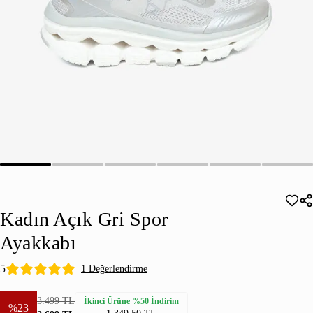
Kadın Açık Gri Spor
Ayakkabı
5
1 Değerlendirme
3.499 TL
İkinci Ürüne %50 İndirim
%23