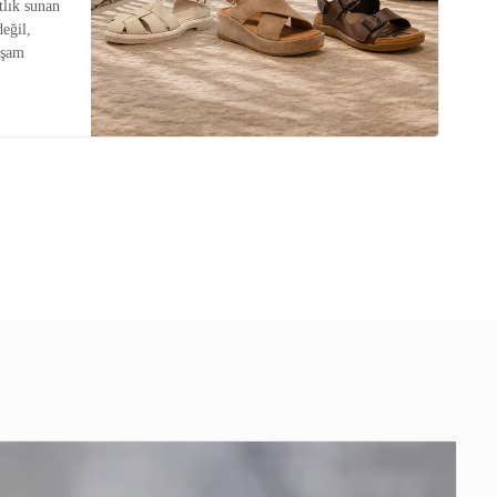
tlık sunan
değil,
aşam