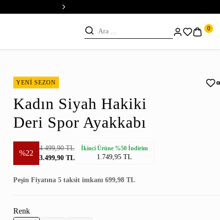
💳 Vade Farksız 5 Taksit
0
YENİ SEZON
Kadın Siyah Hakiki
Deri Spor Ayakkabı
4.499,90 TL
İkinci Ürüne %50 İndirim
%22
1.749,95 TL
3.499,90 TL
Peşin Fiyatına 5 taksit imkanı 699,98 TL
Renk