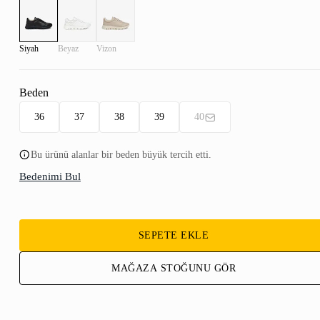
Siyah
Beyaz
Vizon
Beden
36
37
38
39
40
Bu ürünü alanlar bir beden büyük tercih etti.
Bedenimi Bul
SEPETE EKLE
MAĞAZA STOĞUNU GÖR