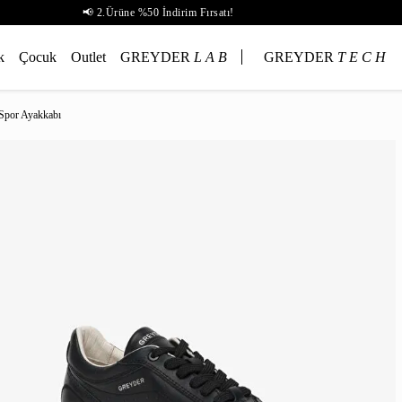
📢 2.Ürüne %50 İndirim Fırsatı!
k
Çocuk
Outlet
GREYDER
L A B
GREYDER
T E C H
 Spor Ayakkabı