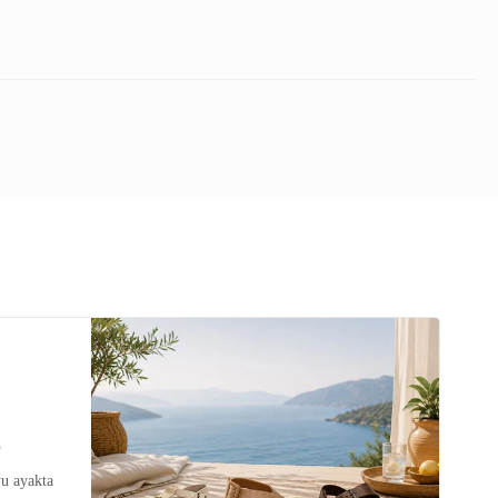
r
u ayakta