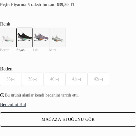
Peşin Fiyatına 5 taksit imkanı 639,80 TL
Renk
Beyaz
Siyah
Lila
Mint
Beden
35
36
40
41
42
Bu ürünü alanlar kendi bedenini tercih etti.
Bedenimi Bul
MAĞAZA STOĞUNU GÖR