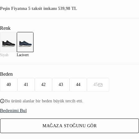
Peşin Fiyatına 5 taksit imkanı 539,98 TL
Renk
Siyah
Lacivert
Beden
40
41
42
43
44
45
Bu ürünü alanlar bir beden büyük tercih etti.
Bedenimi Bul
MAĞAZA STOĞUNU GÖR