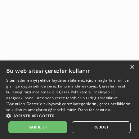
×
Bu web sitesi çerezler kullanır
Sitemizden en iyi şekilde faydalanabilmeniz için, amaçlarla sınırlı ve
gizliliğe uygun şekilde çerez konumlandırmaktayız. Çerezleri nasıl
kullandığımızı incelemek için
Çerez Politikamızı
inceleyebilir,
aşağıdaki panel üzerinden çerez tercihlerinizi değiştirebilir ve
“Ayrıntıları Göster”e tıklayarak çerez kategorilerini, çerez özelliklerini
ve kullanım amaçlarını öğrenebilirsiniz.
Daha fazlasını oku
AYRINTILARI GÖSTER
SEPETE EKLE
KABUL ET
REDDET
Açıklama:
Açıklama:
Açıklama:
Açıklama:
Temizlik Öneriler
Koruma Önerileri
Bakım ve Kullanım Koşulları
Gün Boyu Ferahlık