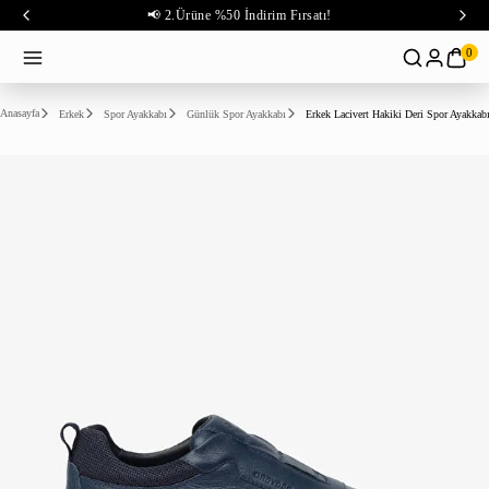
📢 2.Ürüne %50 İndirim Fırsatı!
0
Anasayfa
Erkek
Spor Ayakkabı
Günlük Spor Ayakkabı
Erkek Lacivert Hakiki Deri Spor Ayakkab