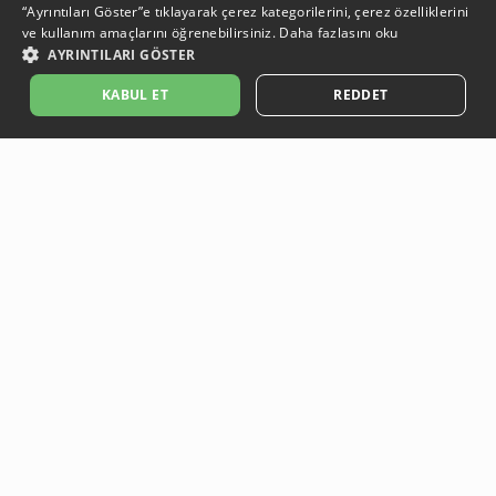
“Ayrıntıları Göster”e tıklayarak çerez kategorilerini, çerez özelliklerini
ve kullanım amaçlarını öğrenebilirsiniz.
Daha fazlasını oku
AYRINTILARI GÖSTER
KABUL ET
REDDET