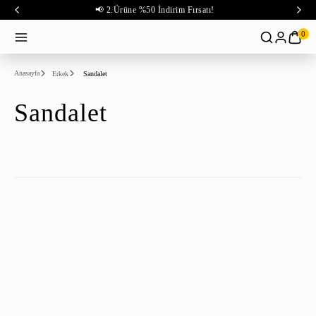
📢 2.Ürüne %50 İndirim Fırsatı!
0
Anasayfa
Erkek
Sandalet
Sandalet