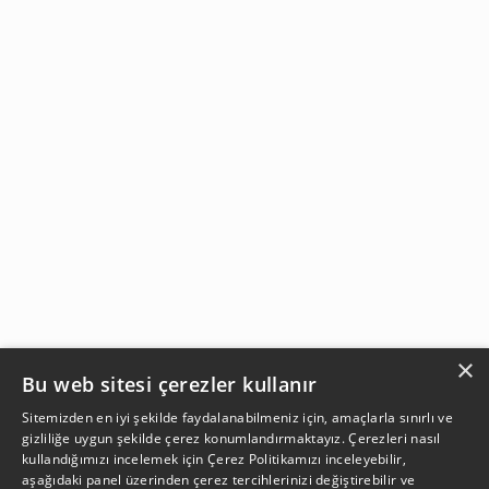
×
Bu web sitesi çerezler kullanır
Sitemizden en iyi şekilde faydalanabilmeniz için, amaçlarla sınırlı ve
gizliliğe uygun şekilde çerez konumlandırmaktayız. Çerezleri nasıl
kullandığımızı incelemek için
Çerez Politikamızı
inceleyebilir,
aşağıdaki panel üzerinden çerez tercihlerinizi değiştirebilir ve