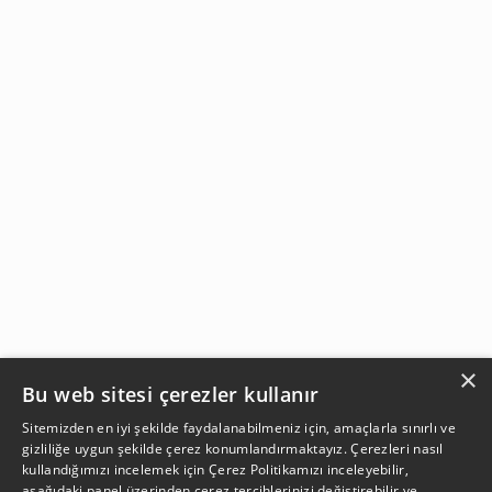
×
Bu web sitesi çerezler kullanır
Sitemizden en iyi şekilde faydalanabilmeniz için, amaçlarla sınırlı ve
gizliliğe uygun şekilde çerez konumlandırmaktayız. Çerezleri nasıl
kullandığımızı incelemek için
Çerez Politikamızı
inceleyebilir,
aşağıdaki panel üzerinden çerez tercihlerinizi değiştirebilir ve