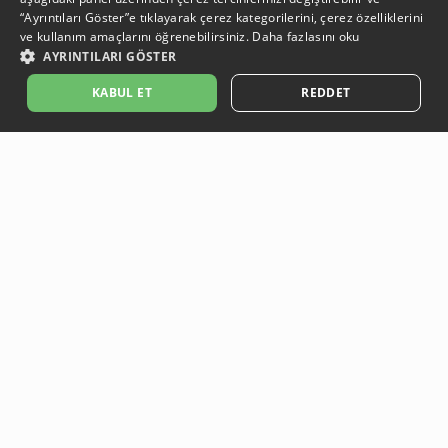
“Ayrıntıları Göster”e tıklayarak çerez kategorilerini, çerez özelliklerini
ve kullanım amaçlarını öğrenebilirsiniz.
Daha fazlasını oku
AYRINTILARI GÖSTER
KABUL ET
REDDET