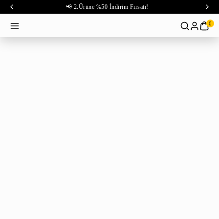
📢 2.Ürüne %50 İndirim Fırsatı!
0