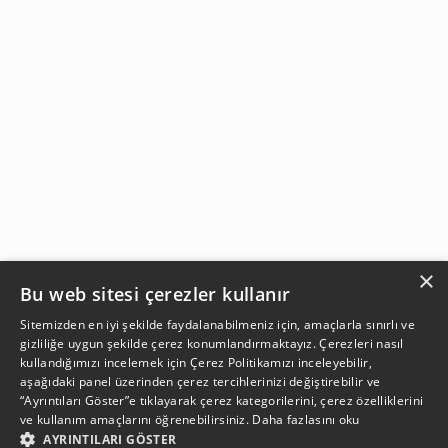
×
Bu web sitesi çerezler kullanır
Sitemizden en iyi şekilde faydalanabilmeniz için, amaçlarla sınırlı ve
gizliliğe uygun şekilde çerez konumlandırmaktayız. Çerezleri nasıl
kullandığımızı incelemek için
Çerez Politikamızı
inceleyebilir,
aşağıdaki panel üzerinden çerez tercihlerinizi değiştirebilir ve
“Ayrıntıları Göster”e tıklayarak çerez kategorilerini, çerez özelliklerini
ve kullanım amaçlarını öğrenebilirsiniz.
Daha fazlasını oku
AYRINTILARI GÖSTER