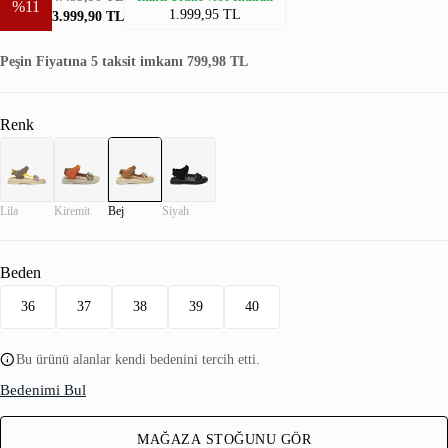
%11
1.999,95 TL
3.999,90 TL
Peşin Fiyatına 5 taksit imkanı 799,98 TL
Renk
Lila
Kiremit
Bej
Siyah
Beden
36
37
38
39
40
Bu ürünü alanlar kendi bedenini tercih etti.
Bedenimi Bul
MAĞAZA STOĞUNU GÖR