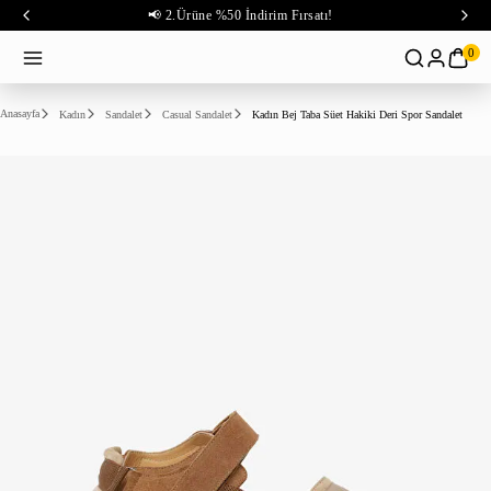
📢 2.Ürüne %50 İndirim Fırsatı!
0
Anasayfa
Kadın
Sandalet
Casual Sandalet
Kadın Bej Taba Süet Hakiki Deri Spor Sandalet