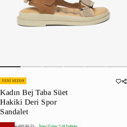
YENİ SEZON
Kadın Bej Taba Süet
Hakiki Deri Spor
Sandalet
4.499,90 TL
İkinci Ürüne %50 İndirim