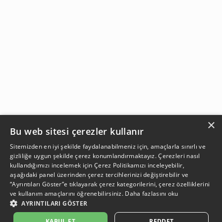
×
Bu web sitesi çerezler kullanır
Sitemizden en iyi şekilde faydalanabilmeniz için, amaçlarla sınırlı ve
gizliliğe uygun şekilde çerez konumlandırmaktayız. Çerezleri nasıl
kullandığımızı incelemek için
Çerez Politikamızı
inceleyebilir,
aşağıdaki panel üzerinden çerez tercihlerinizi değiştirebilir ve
“Ayrıntıları Göster”e tıklayarak çerez kategorilerini, çerez özelliklerini
ve kullanım amaçlarını öğrenebilirsiniz.
Daha fazlasını oku
AYRINTILARI GÖSTER
SEPETE EKLE
KABUL ET
REDDET