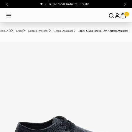
📢 2.Ürüne %50 İndirim Fırsatı!
0
Anasayfa
Erkek
Günlük Ayakkabı
Casual Ayakkabı
Erkek Siyah Hakiki Deri Oxford Ayakkabı