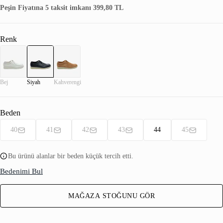
Peşin Fiyatına 5 taksit imkanı 399,80 TL
Renk
Bej
Siyah
Kahverengi
Beden
40
41
42
43
44
45
Bu ürünü alanlar bir beden küçük tercih etti.
Bedenimi Bul
MAĞAZA STOĞUNU GÖR