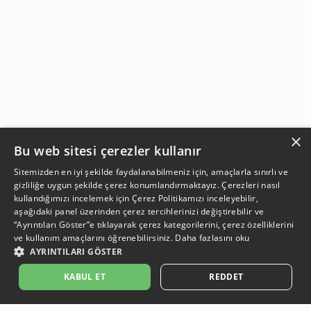
×
Bu web sitesi çerezler kullanır
Sitemizden en iyi şekilde faydalanabilmeniz için, amaçlarla sınırlı ve
gizliliğe uygun şekilde çerez konumlandırmaktayız. Çerezleri nasıl
kullandığımızı incelemek için
Çerez Politikamızı
inceleyebilir,
aşağıdaki panel üzerinden çerez tercihlerinizi değiştirebilir ve
“Ayrıntıları Göster”e tıklayarak çerez kategorilerini, çerez özelliklerini
ve kullanım amaçlarını öğrenebilirsiniz.
Daha fazlasını oku
AYRINTILARI GÖSTER
SEPETE EKLE
KABUL ET
REDDET
Açıklama:
Açıklama:
Açıklama:
Açıklama:
Temizlik Öneriler
Koruma Önerileri
Bakım ve Kullanım Koşulları
Gün Boyu Ferahlık