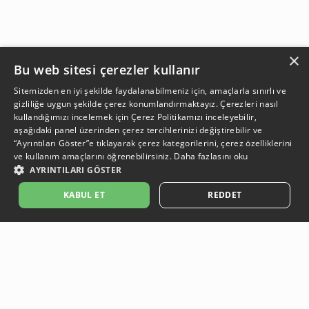
×
Bu web sitesi çerezler kullanır
Sitemizden en iyi şekilde faydalanabilmeniz için, amaçlarla sınırlı ve
gizliliğe uygun şekilde çerez konumlandırmaktayız. Çerezleri nasıl
kullandığımızı incelemek için
Çerez Politikamızı
inceleyebilir,
aşağıdaki panel üzerinden çerez tercihlerinizi değiştirebilir ve
“Ayrıntıları Göster”e tıklayarak çerez kategorilerini, çerez özelliklerini
ve kullanım amaçlarını öğrenebilirsiniz.
Daha fazlasını oku
AYRINTILARI GÖSTER
SEPETE EKLE
KABUL ET
REDDET
Açıklama:
Açıklama:
Açıklama:
Açıklama:
Temizlik Önerileri
Koruma Önerileri
Bakım ve Kullanım Koşulları
Gün Boyu Ferahlık