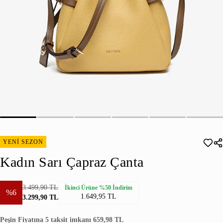
YENİ SEZON
Kadın Sarı Çapraz Çanta
3.499,90 TL
İkinci Ürüne %50 İndirim
%6
1.649,95 TL
3.299,90 TL
Peşin Fiyatına 5 taksit imkanı 659,98 TL