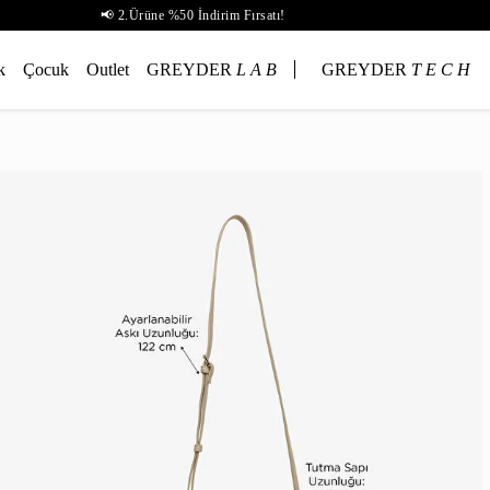
📢 2.Ürüne %50 İndirim Fırsatı!
k
Çocuk
Outlet
GREYDER
L A B
GREYDER
T E C H