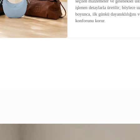
seçilen malzemeler ve geleneksel ust
işlenen detaylarla üretilir; böylece u
boyunca, ilk günkü dayanıklılığını v
konforunu korur.