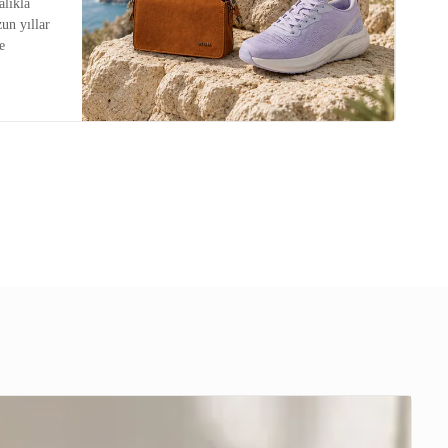
alıkla
zun yıllar
e