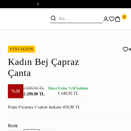
💳 Vade Farksız 5 Taksit
0
YENİ SEZON
Kadın Bej Çapraz
Çanta
3.699,90 TL
İkinci Ürüne %50 İndirim
%38
1.149,95 TL
2.299,90 TL
Peşin Fiyatına 5 taksit imkanı 459,98 TL
Renk