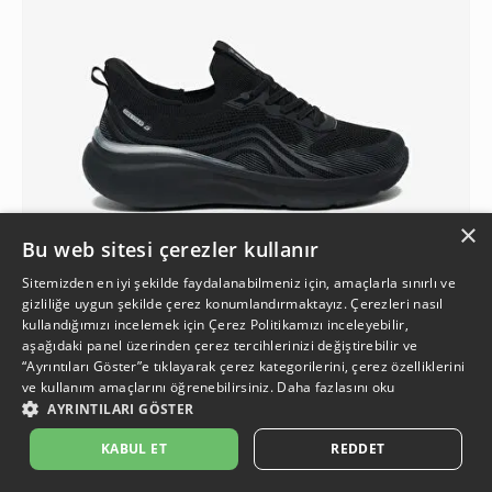
×
Bu web sitesi çerezler kullanır
Sitemizden en iyi şekilde faydalanabilmeniz için, amaçlarla sınırlı ve
gizliliğe uygun şekilde çerez konumlandırmaktayız. Çerezleri nasıl
kullandığımızı incelemek için
Çerez Politikamızı
inceleyebilir,
2
aşağıdaki panel üzerinden çerez tercihlerinizi değiştirebilir ve
“Ayrıntıları Göster”e tıklayarak çerez kategorilerini, çerez özelliklerini
ve kullanım amaçlarını öğrenebilirsiniz.
Daha fazlasını oku
Kadın Siyah Spor Ayakkabı
AYRINTILARI GÖSTER
4.499,90 TL
İkinci Ürüne %50 İndirim
%7
2.099,95 TL
KABUL ET
REDDET
4.199,90 TL