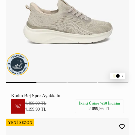
2
Kadın Bej Spor Ayakkabı
4.499,90 TL
İkinci Ürüne %50 İndirim
%7
2.099,95 TL
4.199,90 TL
YENİ SEZON