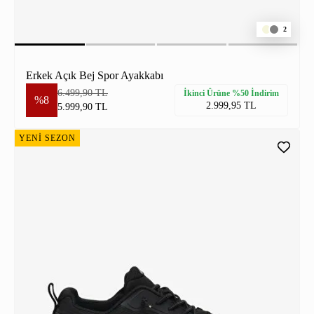
2
Erkek Açık Bej Spor Ayakkabı
6.499,90 TL
İkinci Ürüne %50 İndirim
%8
2.999,95 TL
5.999,90 TL
YENİ SEZON