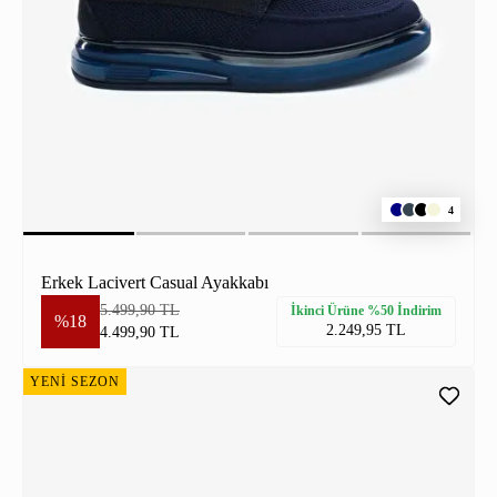
4
Erkek Lacivert Casual Ayakkabı
5.499,90 TL
İkinci Ürüne %50 İndirim
%18
2.249,95 TL
4.499,90 TL
YENİ SEZON