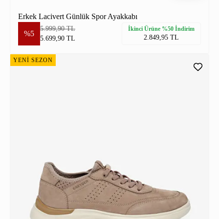
Erkek Lacivert Günlük Spor Ayakkabı
5.999,90 TL
İkinci Ürüne %50 İndirim
%5
2.849,95 TL
5.699,90 TL
YENİ SEZON