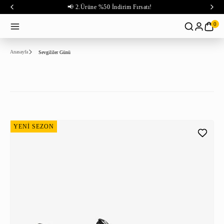
📢 2.Ürüne %50 İndirim Fırsatı!
0
Anasayfa
Sevgililer Günü
YENİ SEZON