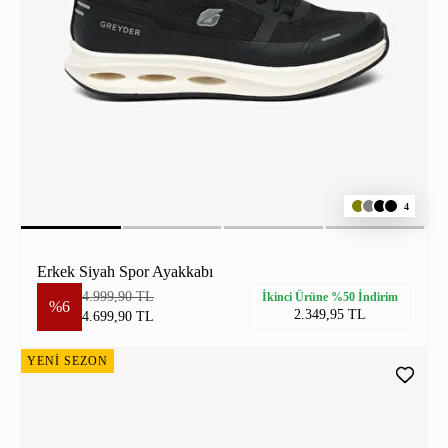
4
Erkek Siyah Spor Ayakkabı
4.999,90 TL
İkinci Ürüne %50 İndirim
%6
2.349,95 TL
4.699,90 TL
YENİ SEZON