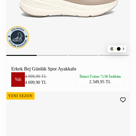
3
Erkek Bej Günlük Spor Ayakkabı
4.999,90 TL
İkinci Ürüne %50 İndirim
%6
2.349,95 TL
4.699,90 TL
YENİ SEZON