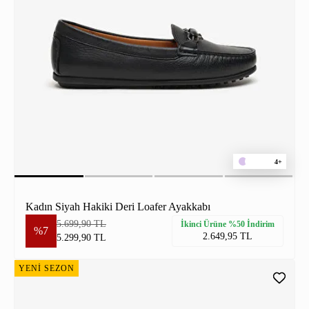
4+
Kadın Siyah Hakiki Deri Loafer Ayakkabı
5.699,90 TL
İkinci Ürüne %50 İndirim
%7
2.649,95 TL
5.299,90 TL
YENİ SEZON