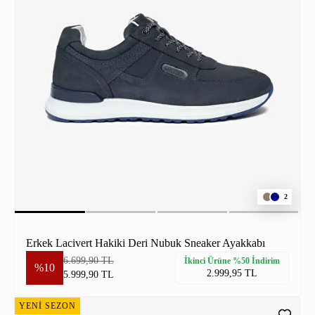
2
Erkek Lacivert Hakiki Deri Nubuk Sneaker Ayakkabı
6.699,90 TL
İkinci Ürüne %50 İndirim
%10
2.999,95 TL
5.999,90 TL
YENİ SEZON