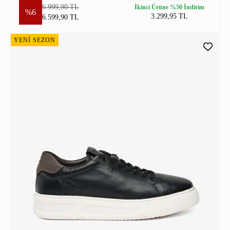
6.999,90 TL
İkinci Ürüne %50 İndirim
%6
3.299,95 TL
6.599,90 TL
YENİ SEZON