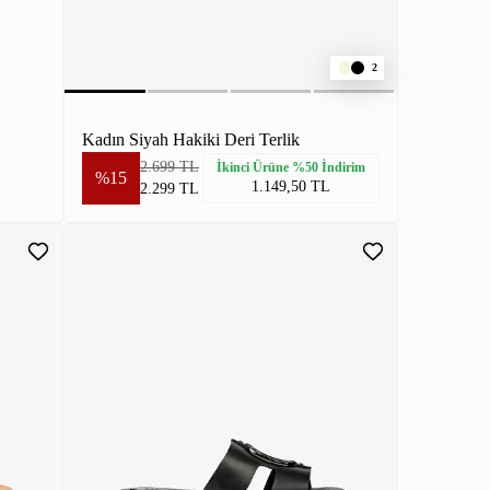
2
Kadın Siyah Hakiki Deri Terlik
2.699 TL
İkinci Ürüne %50 İndirim
%15
1.149,50 TL
2.299 TL