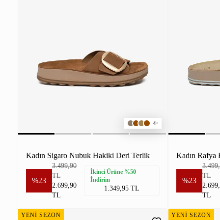
4+
Kadın Sigaro Nubuk Hakiki Deri Terlik
Kadın Rafya H
3.499,90
3.499
İkinci Ürüne %50
TL
TL
%23
İndirim
%23
2.699,90
2.699
1.349,95 TL
TL
TL
YENİ SEZON
YENİ SEZON