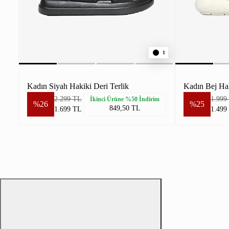
1
Kadın Siyah Hakiki Deri Terlik
Kadın Bej Hak
2.299 TL
1.999
İkinci Ürüne %50 İndirim
%26
%25
849,50 TL
1.699 TL
1.499