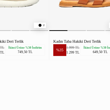
2
iki Deri Terlik
Kadın Taba Hakiki Deri Terlik
 TL
1.999 TL
İkinci Ürüne %50 İndirim
İkinci Ürüne %50 İn
%35
749,50 TL
649,50 TL
 TL
1.299 TL