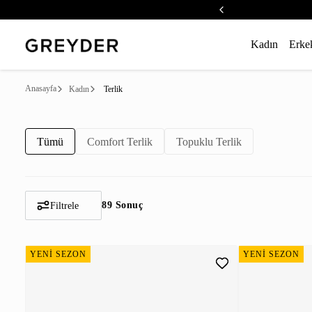
Kadın
Erke
Anasayfa
Kadın
Terlik
Tümü
Comfort Terlik
Topuklu Terlik
89 Sonuç
Filtrele
YENİ SEZON
YENİ SEZON