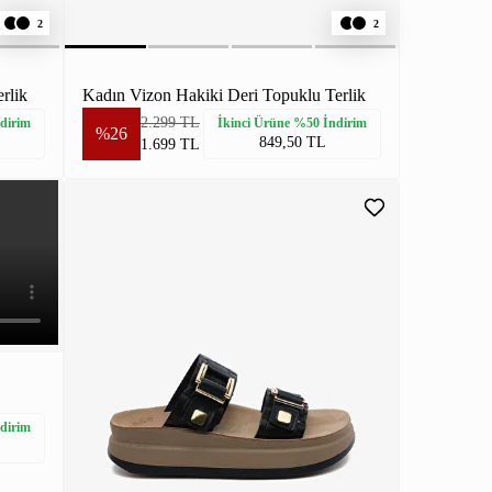
2
2
rlik
Kadın Vizon Hakiki Deri Topuklu Terlik
2.299 TL
dirim
İkinci Ürüne %50 İndirim
%26
849,50 TL
1.699 TL
dirim