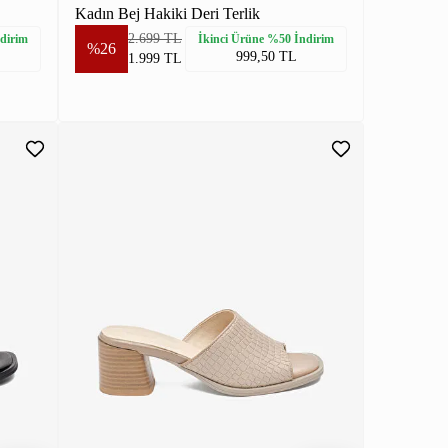
Kadın Bej Hakiki Deri Terlik
2.699 TL
dirim
İkinci Ürüne %50 İndirim
%26
999,50 TL
1.999 TL