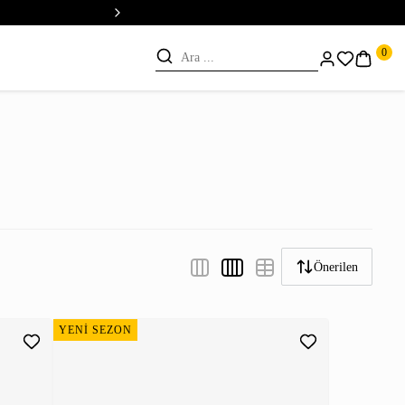
💳 Vade Farksız 5 Taksit
0
Önerilen
YENİ SEZON