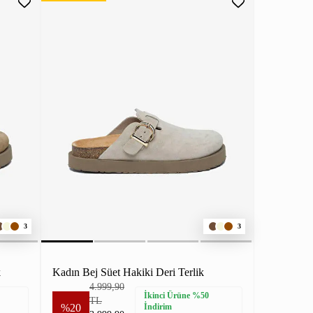
3
3
k
Kadın Bej Süet Hakiki Deri Terlik
4.999,90
İkinci Ürüne %50
TL
%20
İndirim