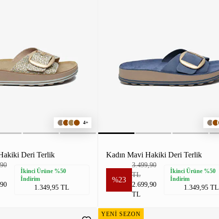
4+
akiki Deri Terlik
Kadın Mavi Hakiki Deri Terlik
,90
3.499,90
İkinci Ürüne %50
İkinci Ürüne %50
TL
İndirim
%23
İndirim
,90
2.699,90
1.349,95 TL
1.349,95 TL
TL
YENİ SEZON