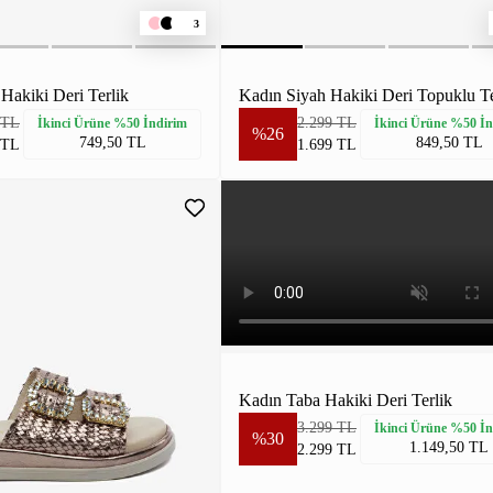
3
Hakiki Deri Terlik
Kadın Siyah Hakiki Deri Topuklu Te
 TL
2.299 TL
İkinci Ürüne %50 İndirim
İkinci Ürüne %50 İn
%26
749,50 TL
849,50 TL
 TL
1.699 TL
Kadın Taba Hakiki Deri Terlik
3.299 TL
İkinci Ürüne %50 İn
%30
1.149,50 TL
2.299 TL