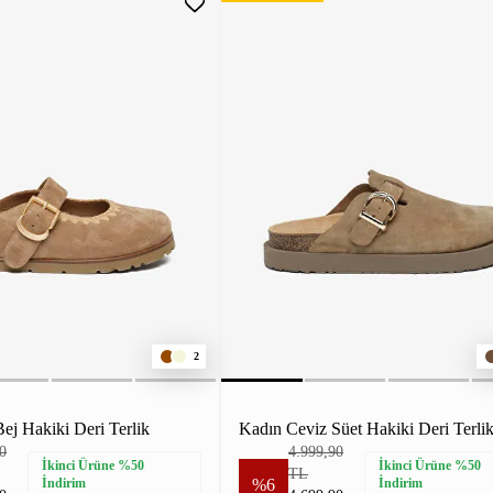
2
j Hakiki Deri Terlik
Kadın Ceviz Süet Hakiki Deri Terli
0
4.999,90
İkinci Ürüne %50
İkinci Ürüne %50
TL
İndirim
%6
İndirim