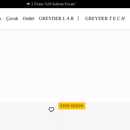
📢 2.Ürüne %50 İndirim Fırsatı!
k
Çocuk
Outlet
GREYDER
L A B
GREYDER
T E C H
YENİ SEZON