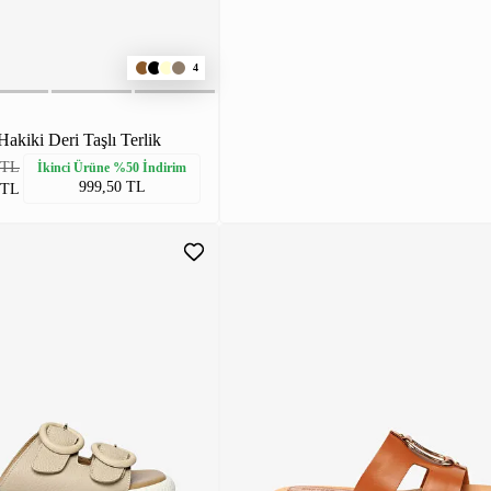
4
akiki Deri Taşlı Terlik
 TL
İkinci Ürüne %50 İndirim
999,50 TL
 TL