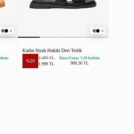
2
2
Kadın Siyah Hakiki Deri Terlik
2.499 TL
dirim
İkinci Ürüne %50 İndirim
%20
999,50 TL
1.999 TL