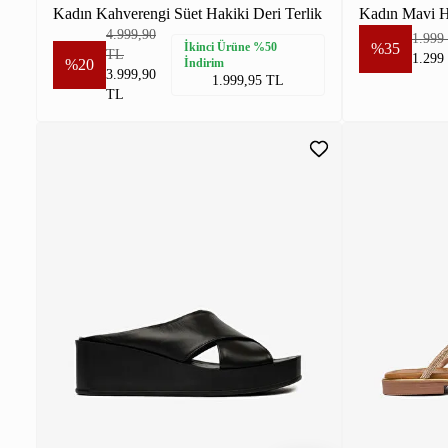
Kadın Kahverengi Süet Hakiki Deri Terlik
Kadın Mavi Ha
4.999,90
1.999
İkinci Ürüne %50
%35
TL
1.299
%20
İndirim
3.999,90
1.999,95 TL
TL