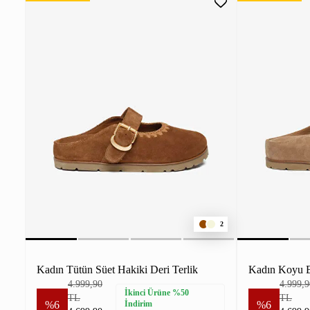
2
Kadın Tütün Süet Hakiki Deri Terlik
Kadın Koyu Be
4.999,90
4.999,9
İkinci Ürüne %50
TL
TL
%6
İndirim
%6