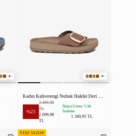
4+
4+
Kadın Kahverengi Nubuk Hakiki Deri Terlik
3.499,90
İkinci Ürüne %50
TL
%23
İndirim
2.699,90
1.349,95 TL
TL
YENİ SEZON