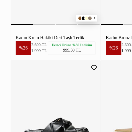
4
Kadın Krem Hakiki Deri Taşlı Terlik
Kadın Bronz H
2.699 TL
2.699
İkinci Ürüne %50 İndirim
%26
%26
999,50 TL
1.999 TL
1.999