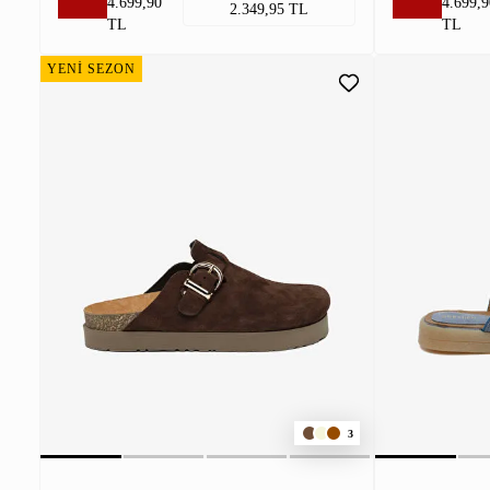
4.699,90
4.699,9
2.349,95 TL
TL
TL
YENİ SEZON
3