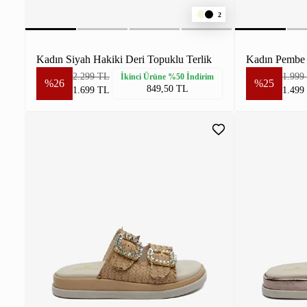
2
Kadın Siyah Hakiki Deri Topuklu Terlik
Kadın Pembe 
2.299 TL
1.999
İkinci Ürüne %50 İndirim
%26
%25
849,50 TL
1.699 TL
1.499