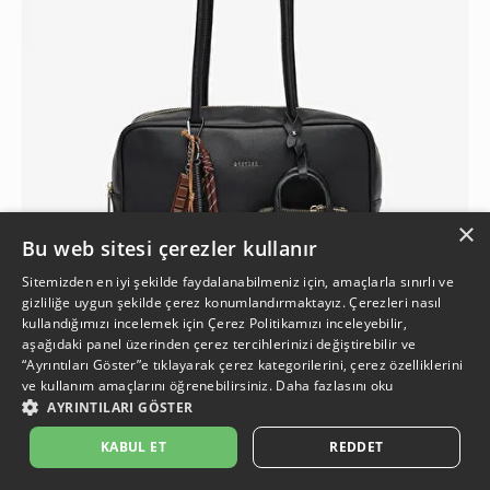
×
Bu web sitesi çerezler kullanır
Sitemizden en iyi şekilde faydalanabilmeniz için, amaçlarla sınırlı ve
gizliliğe uygun şekilde çerez konumlandırmaktayız. Çerezleri nasıl
kullandığımızı incelemek için
Çerez Politikamızı
inceleyebilir,
aşağıdaki panel üzerinden çerez tercihlerinizi değiştirebilir ve
2
“Ayrıntıları Göster”e tıklayarak çerez kategorilerini, çerez özelliklerini
ve kullanım amaçlarını öğrenebilirsiniz.
Daha fazlasını oku
AYRINTILARI GÖSTER
Kadın Siyah Omuz Çantası
3.699,90 TL
İkinci Ürüne %50 İndirim
KABUL ET
REDDET
%11
1.649,95 TL
3.299,90 TL