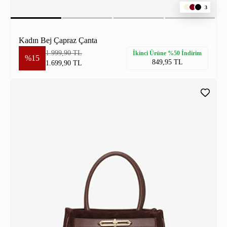
3
Kadın Bej Çapraz Çanta
1.999,90 TL
İkinci Ürüne %50 İndirim
%15
849,95 TL
1.699,90 TL