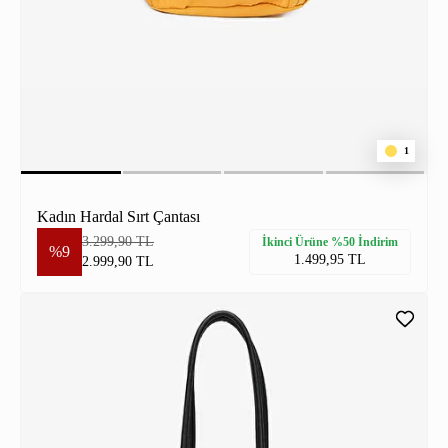
1
Kadın Hardal Sırt Çantası
3.299,90 TL
İkinci Ürüne %50 İndirim
%9
1.499,95 TL
2.999,90 TL