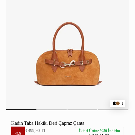
2
Kadın Taba Hakiki Deri Çapraz Çanta
3.499,90 TL
İkinci Ürüne %50 İndirim
%6