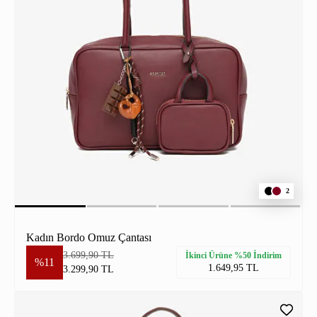
2
Kadın Bordo Omuz Çantası
3.699,90 TL
İkinci Ürüne %50 İndirim
%11
1.649,95 TL
3.299,90 TL