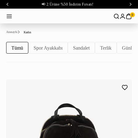
📢 2.Ürüne %50 İndirim Fırsatı!
0
Anasayfa
Kadın
Tümü
Spor Ayakkabı
Sandalet
Terlik
Günlük