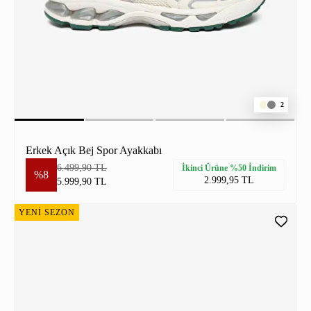
2
Erkek Açık Bej Spor Ayakkabı
6.499,90 TL
İkinci Ürüne %50 İndirim
%8
2.999,95 TL
5.999,90 TL
YENİ SEZON