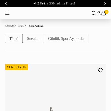
📢 2.Ürüne %50 İndirim Fırsatı!
0
Anasayfa
Erkek
Spor Ayakkabı
Tümü
Sneaker
Günlük Spor Ayakkabı
YENİ SEZON