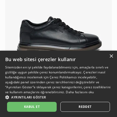
×
Bu web sitesi çerezler kullanır
Sitemizden en iyi şekilde faydalanabilmeniz için, amaçlarla sınırlı ve
gizliliğe uygun şekilde çerez konumlandırmaktayız. Çerezleri nasıl
kullandığımızı incelemek için
Çerez Politikamızı
inceleyebilir,
aşağıdaki panel üzerinden çerez tercihlerinizi değiştirebilir ve
1
“Ayrıntıları Göster”e tıklayarak çerez kategorilerini, çerez özelliklerini
ve kullanım amaçlarını öğrenebilirsiniz.
Daha fazlasını oku
AYRINTILARI GÖSTER
Erkek Siyah Hakiki Deri Sneaker Ayakkabı
6.999,90 TL
İkinci Ürüne %50 İndirim
KABUL ET
REDDET
%7
3.249,95 TL
6.499,90 TL