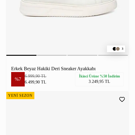
3
Erkek Beyaz Hakiki Deri Sneaker Ayakkabı
6.999,90 TL
İkinci Ürüne %50 İndirim
%7
3.249,95 TL
6.499,90 TL
YENİ SEZON