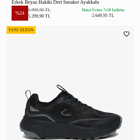
Erkek Beyaz Hakiki Deri Sneaker Ayakkabı
6.999,90 TL
İkinci Ürüne %50 İndirim
%24
2.649,95 TL
5.299,90 TL
YENİ SEZON