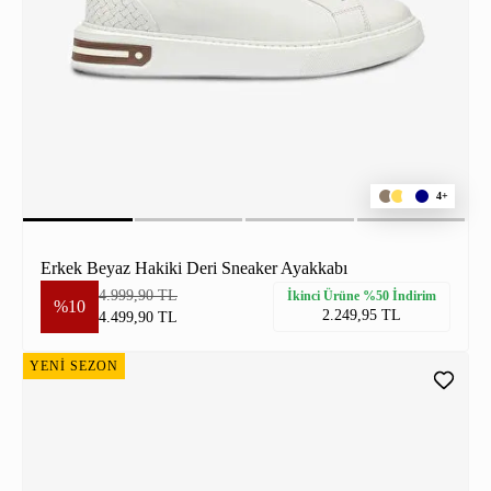
4+
Erkek Beyaz Hakiki Deri Sneaker Ayakkabı
4.999,90 TL
İkinci Ürüne %50 İndirim
%10
2.249,95 TL
4.499,90 TL
YENİ SEZON