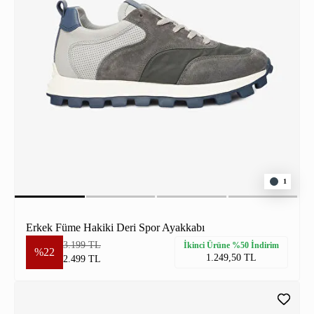
1
Erkek Füme Hakiki Deri Spor Ayakkabı
3.199 TL
İkinci Ürüne %50 İndirim
%22
1.249,50 TL
2.499 TL