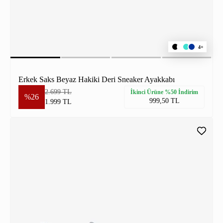
4+
Erkek Saks Beyaz Hakiki Deri Sneaker Ayakkabı
2.699 TL
İkinci Ürüne %50 İndirim
%26
999,50 TL
1.999 TL