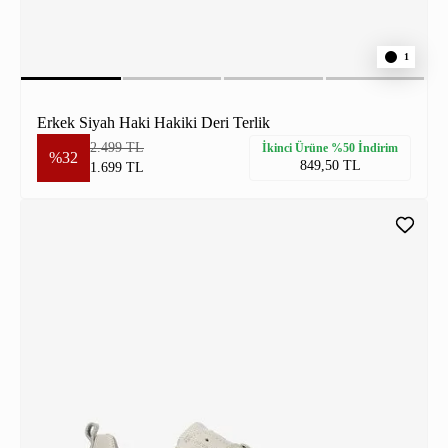
1
Erkek Siyah Haki Hakiki Deri Terlik
2.499 TL
İkinci Ürüne %50 İndirim
%32
849,50 TL
1.699 TL