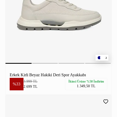
2
Erkek Kirli Beyaz Hakiki Deri Spor Ayakkabı
3.999 TL
İkinci Ürüne %50 İndirim
%33
1.349,50 TL
2.699 TL