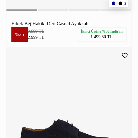
3
Erkek Bej Hakiki Deri Casual Ayakkabı
3.999 TL
İkinci Ürüne %50 İndirim
%25
1.499,50 TL
2.999 TL