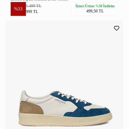
1.499 TL
İkinci Ürüne %50 İndirim
%33
499,50 TL
999 TL