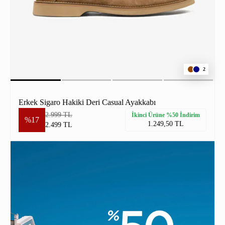
2
Erkek Sigaro Hakiki Deri Casual Ayakkabı
2.999 TL
İkinci Ürüne %50 İndirim
%17
1.249,50 TL
2.499 TL