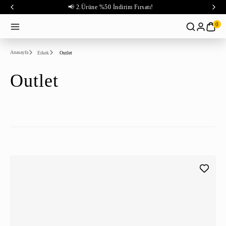
📢 2.Ürüne %50 İndirim Fırsatı!
0
Anasayfa
Erkek
Outlet
Outlet