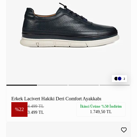
2
Erkek Lacivert Hakiki Deri Comfort Ayakkabı
4.499 TL
İkinci Ürüne %50 İndirim
%22
1.749,50 TL
3.499 TL