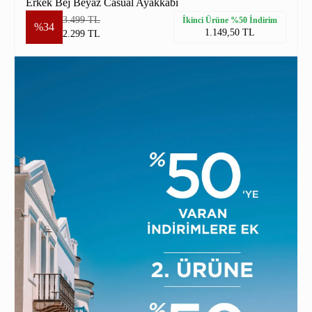
Erkek Bej Beyaz Casual Ayakkabı
3.499 TL
İkinci Ürüne %50 İndirim
%34
1.149,50 TL
2.299 TL