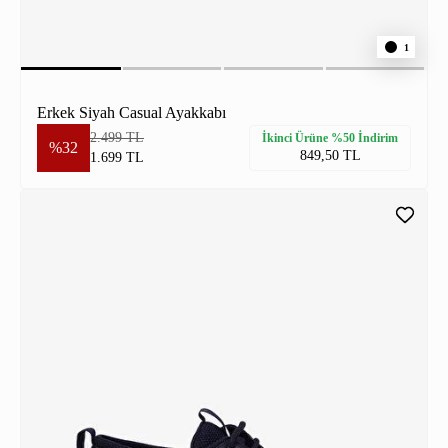
1
Erkek Siyah Casual Ayakkabı
2.499 TL
İkinci Ürüne %50 İndirim
%32
849,50 TL
1.699 TL