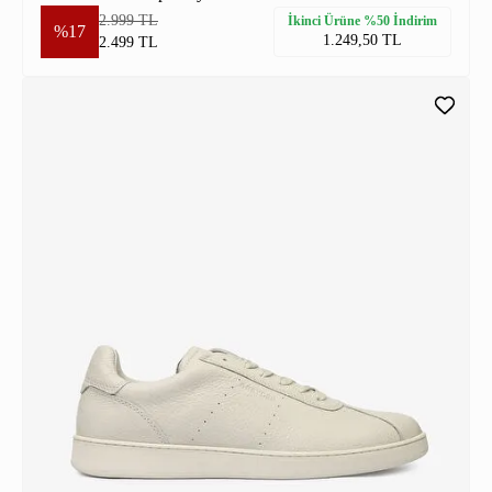
2.999 TL
İkinci Ürüne %50 İndirim
%17
1.249,50 TL
2.499 TL