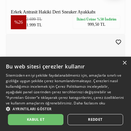
Erkek Antrasit Hakiki Deri Sneaker Ayakkabı
2.699 TL
İkinci Ürüne %50 İndirim
%26
999,50 TL
1.999 TL
×
Bu web sitesi çerezler kullanır
Sitemizden en iyi şekilde faydalanabilmeniz için, amaçlarla sınırlı ve
gizliliğe uygun şekilde çerez konumlandırmaktayız. Çerezleri nasıl
kullandığımızı incelemek için
Çerez Politikamızı
inceleyebilir,
aşağıdaki panel üzerinden çerez tercihlerinizi değiştirebilir ve
“Ayrıntıları Göster”e tıklayarak çerez kategorilerini, çerez özelliklerini
ve kullanım amaçlarını öğrenebilirsiniz.
Daha fazlasını oku
AYRINTILARI GÖSTER
KABUL ET
REDDET