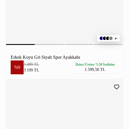
4+
Erkek Koyu Gri Siyah Spor Ayakkabı
3.499 TL
İkinci Ürüne %50 İndirim
%9
1.599,50 TL
3.199 TL