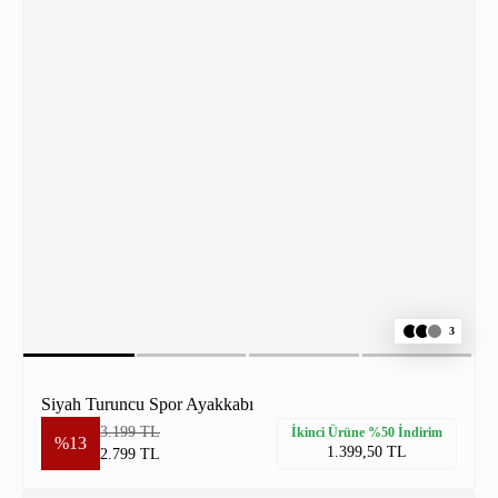
3
Siyah Turuncu Spor Ayakkabı
3.199 TL
İkinci Ürüne %50 İndirim
%13
1.399,50 TL
2.799 TL