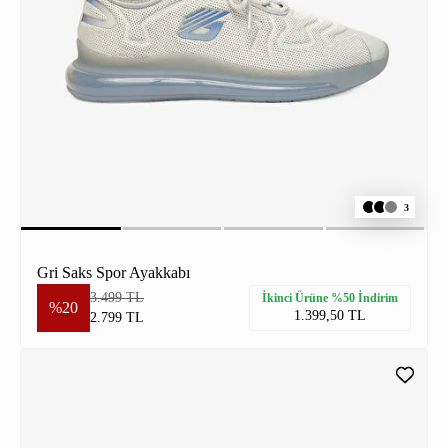
3
Gri Saks Spor Ayakkabı
3.499 TL
İkinci Ürüne %50 İndirim
%20
1.399,50 TL
2.799 TL