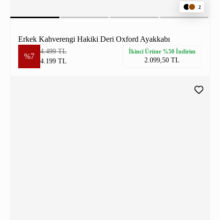
2
Erkek Kahverengi Hakiki Deri Oxford Ayakkabı
4.499 TL
İkinci Ürüne %50 İndirim
%7
2.099,50 TL
4.199 TL