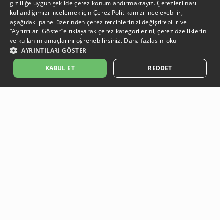
gizliliğe uygun şekilde çerez konumlandırmaktayız. Çerezleri nasıl
kullandığımızı incelemek için
Çerez Politikamızı
inceleyebilir,
aşağıdaki panel üzerinden çerez tercihlerinizi değiştirebilir ve
“Ayrıntıları Göster”e tıklayarak çerez kategorilerini, çerez özelliklerini
ve kullanım amaçlarını öğrenebilirsiniz.
Daha fazlasını oku
AYRINTILARI GÖSTER
KABUL ET
REDDET