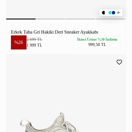
4+
Erkek Taba Gri Hakiki Deri Sneaker Ayakkabı
2.699 TL
İkinci Ürüne %50 İndirim
%26
999,50 TL
1.999 TL