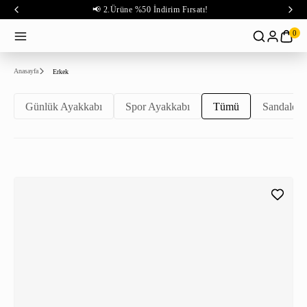
📢 2.Ürüne %50 İndirim Fırsatı!
0
Anasayfa
Erkek
Günlük Ayakkabı
Spor Ayakkabı
Tümü
Sandalet 