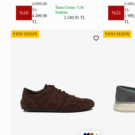
4.999,90
2.999
İkinci Ürüne %50
TL
TL
%10
İndirim
%33
4.499,90
1.999
2.249,95 TL
TL
TL
YENİ SEZON
YENİ SEZON
3