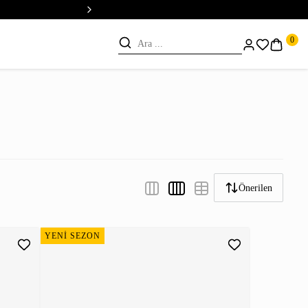
💳 Vade Farksız 5 Taksit
0
Önerilen
YENİ SEZON