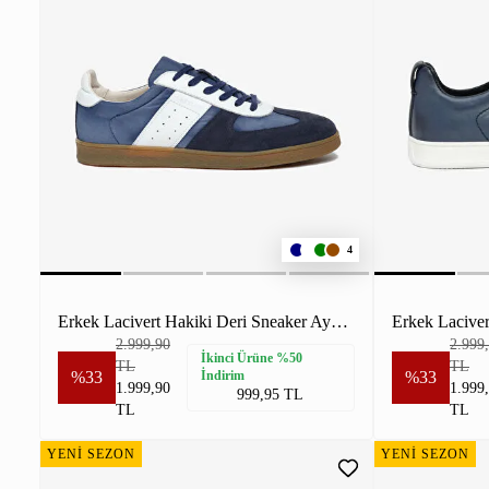
4
Erkek Lacivert Hakiki Deri Sneaker Ayakkabı
2.999,90
2.999
İkinci Ürüne %50
TL
TL
%33
İndirim
%33
1.999,90
1.999
999,95 TL
TL
TL
YENİ SEZON
YENİ SEZON