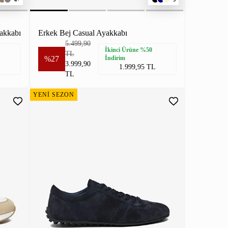
akkabı
Erkek Bej Casual Ayakkabı
5.499,90
İkinci Ürüne %50
TL
%27
İndirim
3.999,90
1.999,95 TL
TL
YENİ SEZON