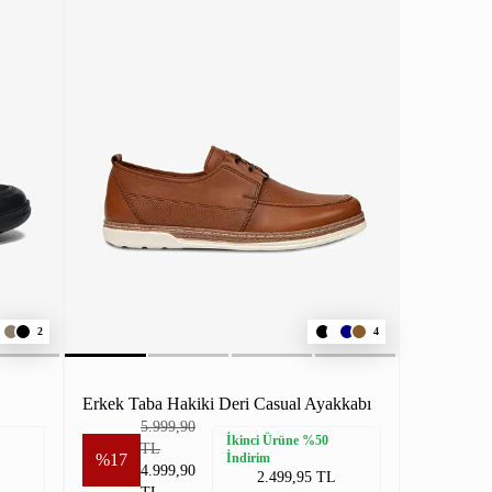
2
4
Erkek Taba Hakiki Deri Casual Ayakkabı
5.999,90
İkinci Ürüne %50
TL
%17
İndirim
4.999,90
2.499,95 TL