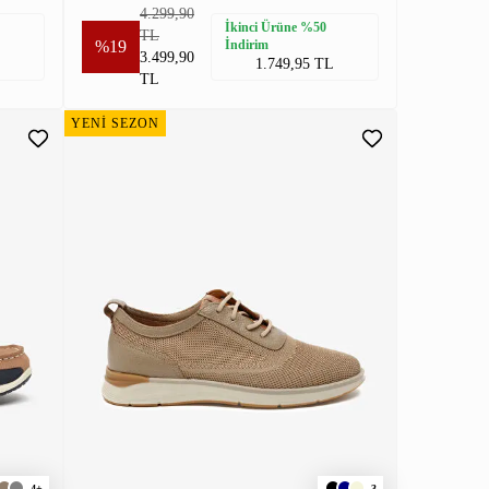
4.299,90
İkinci Ürüne %50
TL
%19
İndirim
3.499,90
1.749,95 TL
TL
YENİ SEZON
4+
3