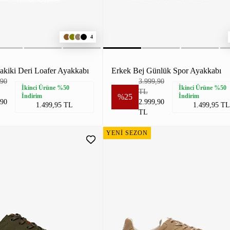
4
akiki Deri Loafer Ayakkabı
Erkek Bej Günlük Spor Ayakkabı
,90
3.999,90
İkinci Ürüne %50
İkinci Ürüne %50
TL
İndirim
%25
İndirim
,90
2.999,90
1.499,95 TL
1.499,95 TL
TL
YENİ SEZON