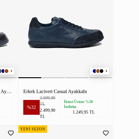
3
3
Erkek Lacivert Hakiki Deri Comfort Ayakkabı
Erkek Lacivert Casual Ayakkabı
3.699,90
İkinci Ürüne %50
TL
%32
İndirim
2.499,90
1.249,95 TL
TL
YENİ SEZON