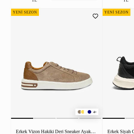
TL
TL
YENİ SEZON
YENİ SEZON
4+
Erkek Vizon Hakiki Deri Sneaker Ayakkabı
Erkek Siyah 