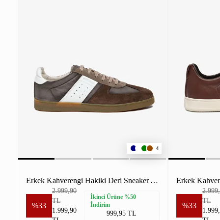
4
Erkek Kahverengi Hakiki Deri Sneaker Ayakkabı
2.999,90
2.999
İkinci Ürüne %50
TL
TL
%33
İndirim
%33
1.999,90
1.999
999,95 TL