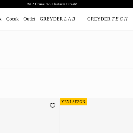
📢 2.Ürüne %50 İndirim Fırsatı!
k
Çocuk
Outlet
GREYDER
L A B
GREYDER
T E C H
YENİ SEZON