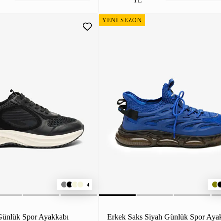
TL
YENİ SEZON
4
Günlük Spor Ayakkabı
Erkek Saks Siyah Günlük Spor Aya