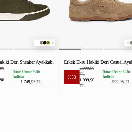
4
akiki Deri Sneaker Ayakkabı
Erkek Ekru Hakiki Deri Casual Aya
,90
2.999,90
İkinci Ürüne %50
İkinci Ürüne %50
TL
İndirim
%33
İndirim
,90
1.999,90
1.749,95 TL
999,95 TL
TL