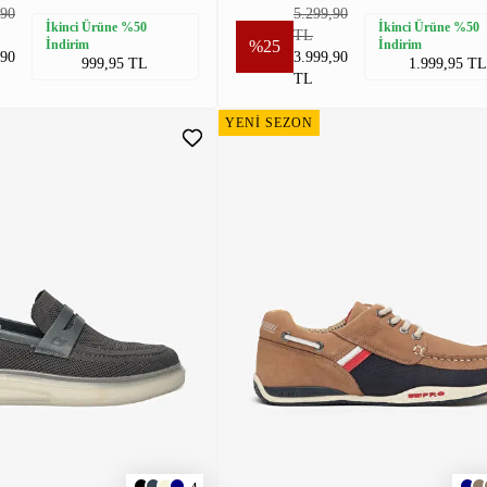
,90
5.299,90
İkinci Ürüne %50
İkinci Ürüne %50
TL
İndirim
%25
İndirim
,90
3.999,90
999,95 TL
1.999,95 TL
TL
YENİ SEZON
4