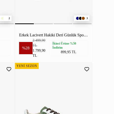
2
3
Erkek Lacivert Hakiki Deri Günlük Spor Ayakkabı
2.499,90
İkinci Ürüne %50
TL
%28
İndirim
1.799,90
899,95 TL
TL
YENİ SEZON