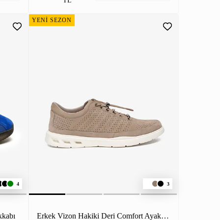
TL
YENİ SEZON
4
3
kkabı
Erkek Vizon Hakiki Deri Comfort Ayakkabı