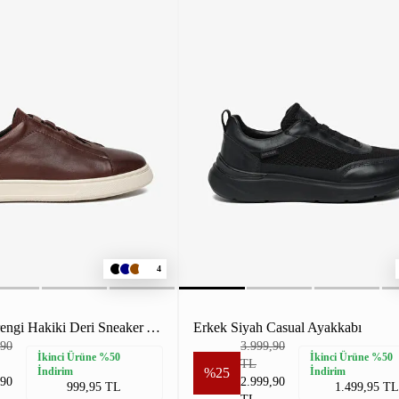
4
Erkek Kahverengi Hakiki Deri Sneaker Ayakkabı
Erkek Siyah Casual Ayakkabı
,90
3.999,90
İkinci Ürüne %50
İkinci Ürüne %50
TL
İndirim
%25
İndirim
,90
2.999,90
999,95 TL
1.499,95 TL