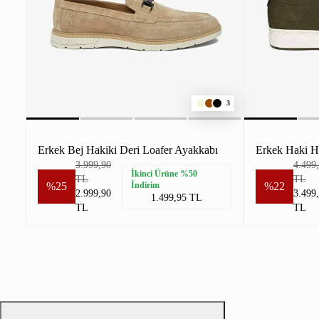
3
Erkek Bej Hakiki Deri Loafer Ayakkabı
Erkek Haki H
3.999,90
4.499
İkinci Ürüne %50
TL
TL
%25
İndirim
%22
2.999,90
3.499
1.499,95 TL
TL
TL