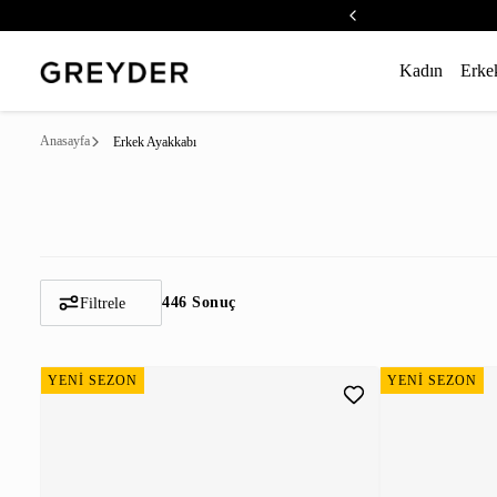
Kadın
Erke
Anasayfa
Erkek Ayakkabı
446 Sonuç
Filtrele
YENİ SEZON
YENİ SEZON