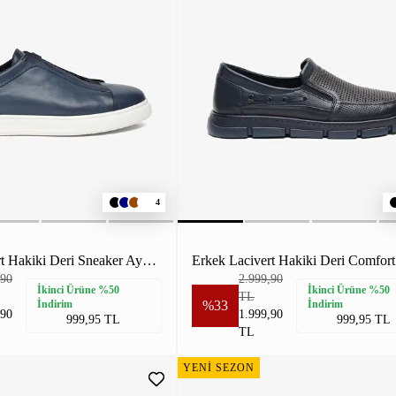
4
Erkek Lacivert Hakiki Deri Sneaker Ayakkabı
,90
2.999,90
İkinci Ürüne %50
İkinci Ürüne %50
TL
İndirim
%33
İndirim
,90
1.999,90
999,95 TL
999,95 TL
TL
YENİ SEZON