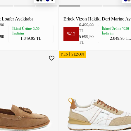
t Loafer Ayakkabı
Erkek Vizon Hakiki Deri Marine Ay
,90
6.499,90
İkinci Ürüne %50
İkinci Ürüne %50
TL
İndirim
%12
İndirim
,90
5.699,90
1.849,95 TL
2.849,95 TL
TL
YENİ SEZON