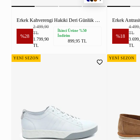
Erkek Kahverengi Hakiki Deri Günlük Spor Ayakkabı
Erkek Antrasi
2.499,90
4.499
İkinci Ürüne %50
TL
TL
%28
İndirim
%18
1.799,90
3.699
899,95 TL
TL
TL
YENİ SEZON
YENİ SEZON