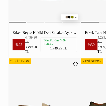
4
Erkek Beyaz Hakiki Deri Sneaker Ayakkabı
Erkek Taba H
4.499,90
4.299
İkinci Ürüne %50
TL
TL
%22
İndirim
%30
3.499,90
2.999
1.749,95 TL
TL
TL
YENİ SEZON
YENİ SEZON