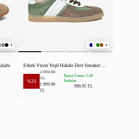
4
4
kkabı
Erkek Vizon Yeşil Hakiki Deri Sneaker Ayakkabı
2.999,90
İkinci Ürüne %50
TL
%33
İndirim
1.999,90
999,95 TL
TL