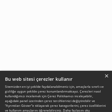
×
Bu web sitesi çerezler kullanır
Sitemizden en iyi şekilde faydalanabilmeniz için, amaçlarla sınırlı ve
gizliliğe uygun şekilde çerez konumlandırmaktayız. Çerezleri nasıl
kullandığımızı incelemek için
Çerez Politikamızı
inceleyebilir,
aşağıdaki panel üzerinden çerez tercihlerinizi değiştirebilir ve
“Ayrıntıları Göster”e tıklayarak çerez kategorilerini, çerez özelliklerini
ve kullanım amaçlarını öğrenebilirsiniz.
Daha fazlasını oku