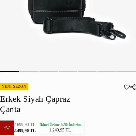
YENİ SEZON
Erkek Siyah Çapraz
Çanta
2.699,90 TL
İkinci Ürüne %50 İndirim
%7
1.249,95 TL
2.499,90 TL