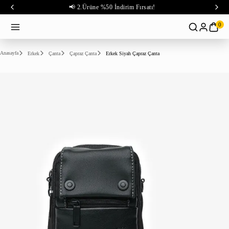
📢 2.Ürüne %50 İndirim Fırsatı!
0
Anasayfa
Erkek
Çanta
Çapraz Çanta
Erkek Siyah Çapraz Çanta