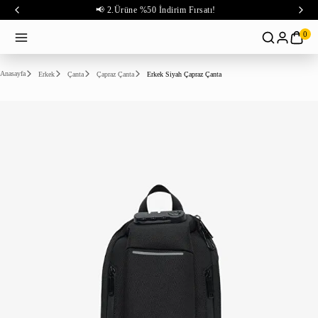
📢 2.Ürüne %50 İndirim Fırsatı!
0
Anasayfa
Erkek
Çanta
Çapraz Çanta
Erkek Siyah Çapraz Çanta