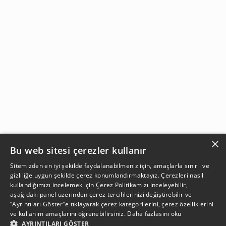
×
Bu web sitesi çerezler kullanır
Sitemizden en iyi şekilde faydalanabilmeniz için, amaçlarla sınırlı ve
gizliliğe uygun şekilde çerez konumlandırmaktayız. Çerezleri nasıl
kullandığımızı incelemek için
Çerez Politikamızı
inceleyebilir,
aşağıdaki panel üzerinden çerez tercihlerinizi değiştirebilir ve
“Ayrıntıları Göster”e tıklayarak çerez kategorilerini, çerez özelliklerini
ve kullanım amaçlarını öğrenebilirsiniz.
Daha fazlasını oku
AYRINTILARI GÖSTER