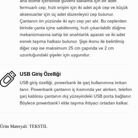
ana bölme içerisinde güvenli saklama için bir adet
fermuarlı cep, hızlı erişim için iki adet açık cep ve küçük
aksesuarlar için üç adet düzenleyici cep bulunur.
Çantanın ön yüzünde iki ayrı cep yer alır. Bu ceplerden
birinde çanta içine sabitlenmiş, hızlı çıkarılabilir düğme
mekanizmasına sahip bir anahtarlık aparatı ve iki adet
esnek taşıma halkası bulunur. Şişe ikonu ile belirtilmiş
diğer cep ise maksimum 25 cm çapında ve 2 cm
uzunluğundaki şişeler için uygundur.
USB Giriş Özelliği
USB giriş özelliği, powerbank ile şarj kullanımına imkan
tanır. Powerbank çantanın iç kısmında yer alırken, telefon
şarj kablosu çantanın dış yüzeyindeki USB porta bağlanır.
Böylece powerbank’i elde taşıma ihtiyacı ortadan kalkar.
Ürün Materyali: TEKSTIL