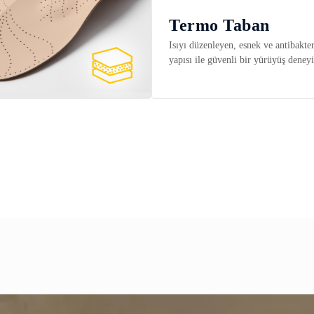
Termo Taban
Isıyı düzenleyen, esnek ve antibakter
yapısı ile güvenli bir yürüyüş deneyi