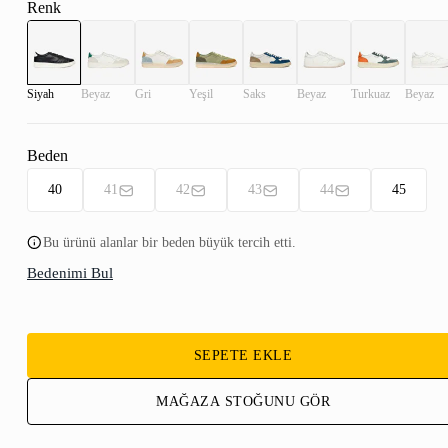
Renk
Siyah
Beyaz
Gri
Yeşil
Saks
Beyaz
Turkuaz
Beyaz
Beden
40
41
42
43
44
45
Bu ürünü alanlar bir beden büyük tercih etti.
Bedenimi Bul
SEPETE EKLE
MAĞAZA STOĞUNU GÖR