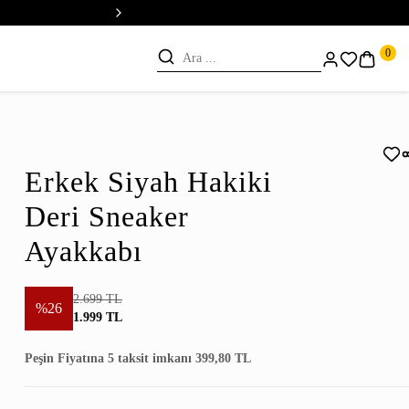
💳 Vade Farksız 5 Taksit
0
Erkek Siyah Hakiki
Deri Sneaker
Ayakkabı
2.699 TL
%26
1.999 TL
Peşin Fiyatına 5 taksit imkanı 399,80 TL