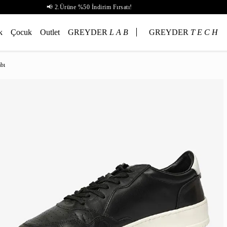
📢 2.Ürüne %50 İndirim Fırsatı!
k
Çocuk
Outlet
GREYDER
L A B
GREYDER
T E C H
bı