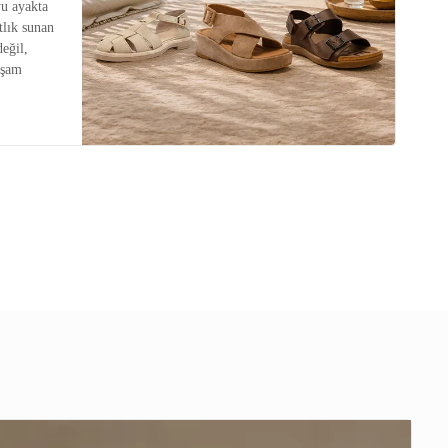
u ayakta
tlık sunan
değil,
aşam