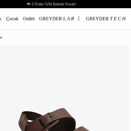
📢 2.Ürüne %50 İndirim Fırsatı!
k
Çocuk
Outlet
GREYDER
L A B
GREYDER
T E C H
et