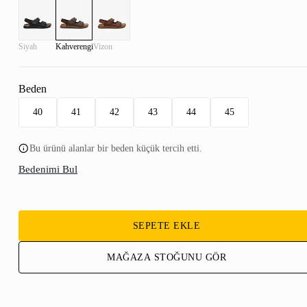
Siyah
Kahverengi
Vizon
Beden
40
41
42
43
44
45
Bu ürünü alanlar bir beden küçük tercih etti.
Bedenimi Bul
SEPETE EKLE
MAĞAZA STOĞUNU GÖR