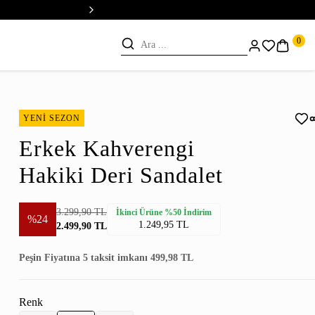
💳 Vade Farksız 5 Taksit
0
YENİ SEZON
Erkek Kahverengi
Hakiki Deri Sandalet
3.299,90 TL
İkinci Ürüne %50 İndirim
%24
1.249,95 TL
2.499,90 TL
Peşin Fiyatına 5 taksit imkanı 499,98 TL
Renk