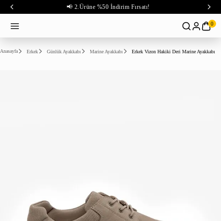
📢 2.Ürüne %50 İndirim Fırsatı!
0
Anasayfa
Erkek
Günlük Ayakkabı
Marine Ayakkabı
Erkek Vizon Hakiki Deri Marine Ayakkabı