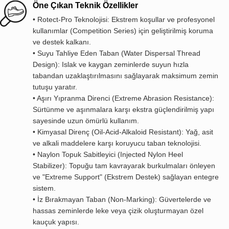
Öne Çıkan Teknik Özellikler
• Rotect-Pro Teknolojisi: Ekstrem koşullar ve profesyonel
kullanımlar (Competition Series) için geliştirilmiş koruma
ve destek kalkanı.
• Suyu Tahliye Eden Taban (Water Dispersal Thread
Design): Islak ve kaygan zeminlerde suyun hızla
tabandan uzaklaştırılmasını sağlayarak maksimum zemin
tutuşu yaratır.
• Aşırı Yıpranma Direnci (Extreme Abrasion Resistance):
Sürtünme ve aşınmalara karşı ekstra güçlendirilmiş yapı
sayesinde uzun ömürlü kullanım.
• Kimyasal Direnç (Oil-Acid-Alkaloid Resistant): Yağ, asit
ve alkali maddelere karşı koruyucu taban teknolojisi.
• Naylon Topuk Sabitleyici (Injected Nylon Heel
Stabilizer): Topuğu tam kavrayarak burkulmaları önleyen
ve "Extreme Support" (Ekstrem Destek) sağlayan entegre
sistem.
• İz Bırakmayan Taban (Non-Marking): Güvertelerde ve
hassas zeminlerde leke veya çizik oluşturmayan özel
kauçuk yapısı.