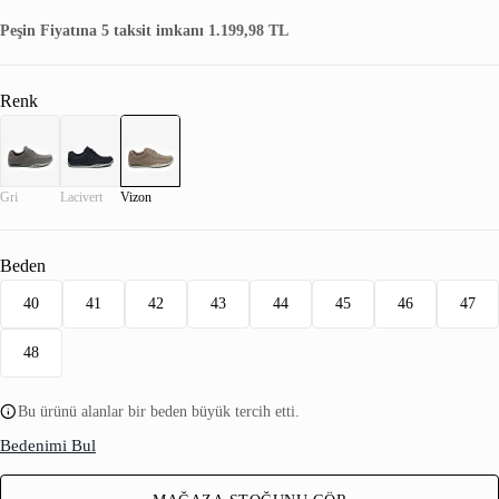
Peşin Fiyatına 5 taksit imkanı 1.199,98 TL
Renk
Gri
Lacivert
Vizon
Beden
40
41
42
43
44
45
46
47
48
Bu ürünü alanlar bir beden büyük tercih etti.
Bedenimi Bul