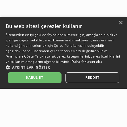
×
Bu web sitesi çerezler kullanır
Sitemizden en iyi şekilde faydalanabilmeniz için, amaçlarla sınırlı ve
gizliliğe uygun şekilde çerez konumlandırmaktayız. Çerezleri nasıl
kullandığımızı incelemek için
Çerez Politikamızı
inceleyebilir,
aşağıdaki panel üzerinden çerez tercihlerinizi değiştirebilir ve
“Ayrıntıları Göster”e tıklayarak çerez kategorilerini, çerez özelliklerini
ve kullanım amaçlarını öğrenebilirsiniz.
Daha fazlasını oku
AYRINTILARI GÖSTER
SEPETE EKLE
KABUL ET
REDDET
Açıklama:
Açıklama:
Açıklama:
Açıklama:
Temizlik Önerileri
Koruma Önerileri
Bakım ve Kullanım Koşulları
Gün Boyu Ferahlık