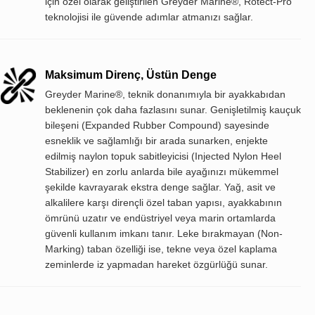
için özel olarak geliştirilen Greyder Marine®, Rotect-Pro
teknolojisi ile güvende adımlar atmanızı sağlar.
Maksimum Direnç, Üstün Denge
Greyder Marine®, teknik donanımıyla bir ayakkabıdan
beklenenin çok daha fazlasını sunar. Genişletilmiş kauçuk
bileşeni (Expanded Rubber Compound) sayesinde
esneklik ve sağlamlığı bir arada sunarken, enjekte
edilmiş naylon topuk sabitleyicisi (Injected Nylon Heel
Stabilizer) en zorlu anlarda bile ayağınızı mükemmel
şekilde kavrayarak ekstra denge sağlar. Yağ, asit ve
alkalilere karşı dirençli özel taban yapısı, ayakkabının
ömrünü uzatır ve endüstriyel veya marin ortamlarda
güvenli kullanım imkanı tanır. Leke bırakmayan (Non-
Marking) taban özelliği ise, tekne veya özel kaplama
zeminlerde iz yapmadan hareket özgürlüğü sunar.