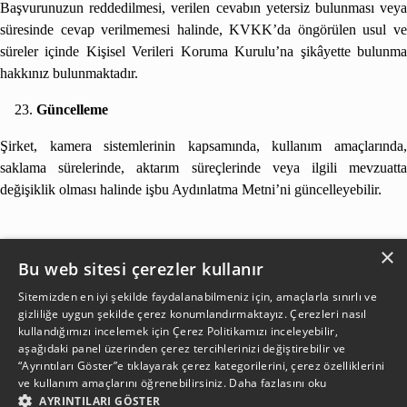
Başvurunuzun reddedilmesi, verilen cevabın yetersiz bulunması veya
süresinde cevap verilmemesi halinde, KVKK’da öngörülen usul ve
süreler içinde Kişisel Verileri Koruma Kurulu’na şikâyette bulunma
hakkınız bulunmaktadır.
Güncelleme
Şirket, kamera sistemlerinin kapsamında, kullanım amaçlarında,
saklama sürelerinde, aktarım süreçlerinde veya ilgili mevzuatta
değişiklik olması halinde işbu Aydınlatma Metni’ni güncelleyebilir.
×
Bu web sitesi çerezler kullanır
Sitemizden en iyi şekilde faydalanabilmeniz için, amaçlarla sınırlı ve
gizliliğe uygun şekilde çerez konumlandırmaktayız. Çerezleri nasıl
kullandığımızı incelemek için
Çerez Politikamızı
inceleyebilir,
aşağıdaki panel üzerinden çerez tercihlerinizi değiştirebilir ve
“Ayrıntıları Göster”e tıklayarak çerez kategorilerini, çerez özelliklerini
ve kullanım amaçlarını öğrenebilirsiniz.
Daha fazlasını oku
AYRINTILARI GÖSTER