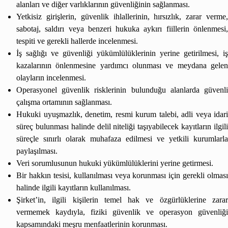
alanları ve diğer varlıklarının güvenliğinin sağlanması.
Yetkisiz girişlerin, güvenlik ihlallerinin, hırsızlık, zarar verme,
sabotaj, saldırı veya benzeri hukuka aykırı fiillerin önlenmesi,
tespiti ve gerekli hallerde incelenmesi.
İş sağlığı ve güvenliği yükümlülüklerinin yerine getirilmesi, iş
kazalarının önlenmesine yardımcı olunması ve meydana gelen
olayların incelenmesi.
Operasyonel güvenlik risklerinin bulunduğu alanlarda güvenli
çalışma ortamının sağlanması.
Hukuki uyuşmazlık, denetim, resmi kurum talebi, adli veya idari
süreç bulunması halinde delil niteliği taşıyabilecek kayıtların ilgili
süreçle sınırlı olarak muhafaza edilmesi ve yetkili kurumlarla
paylaşılması.
Veri sorumlusunun hukuki yükümlülüklerini yerine getirmesi.
Bir hakkın tesisi, kullanılması veya korunması için gerekli olması
halinde ilgili kayıtların kullanılması.
Şirket’in, ilgili kişilerin temel hak ve özgürlüklerine zarar
vermemek kaydıyla, fiziki güvenlik ve operasyon güvenliği
kapsamındaki meşru menfaatlerinin korunması.