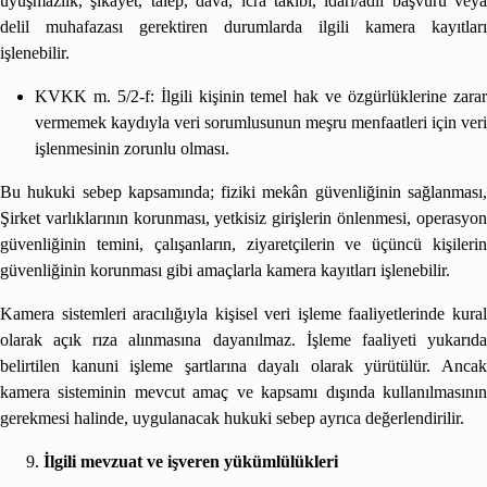
uyuşmazlık, şikâyet, talep, dava, icra takibi, idari/adli başvuru veya
delil muhafazası gerektiren durumlarda ilgili kamera kayıtları
işlenebilir.
KVKK m. 5/2-f: İlgili kişinin temel hak ve özgürlüklerine zarar
vermemek kaydıyla veri sorumlusunun meşru menfaatleri için veri
işlenmesinin zorunlu olması.
Bu hukuki sebep kapsamında; fiziki mekân güvenliğinin sağlanması,
Şirket varlıklarının korunması, yetkisiz girişlerin önlenmesi, operasyon
güvenliğinin temini, çalışanların, ziyaretçilerin ve üçüncü kişilerin
güvenliğinin korunması gibi amaçlarla kamera kayıtları işlenebilir.
Kamera sistemleri aracılığıyla kişisel veri işleme faaliyetlerinde kural
olarak açık rıza alınmasına dayanılmaz. İşleme faaliyeti yukarıda
belirtilen kanuni işleme şartlarına dayalı olarak yürütülür. Ancak
kamera sisteminin mevcut amaç ve kapsamı dışında kullanılmasının
gerekmesi halinde, uygulanacak hukuki sebep ayrıca değerlendirilir.
İlgili mevzuat ve işveren yükümlülükleri