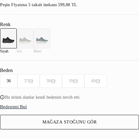
Peşin Fiyatına 5 taksit imkanı 599,80 TL
Renk
Siyah
Gri
Mavi
Beden
36
37
38
39
40
Bu ürünü alanlar kendi bedenini tercih etti.
Bedenimi Bul
MAĞAZA STOĞUNU GÖR