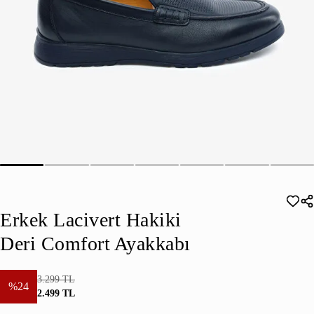
Erkek Lacivert Hakiki
Deri Comfort Ayakkabı
3.299 TL
%24
2.499 TL