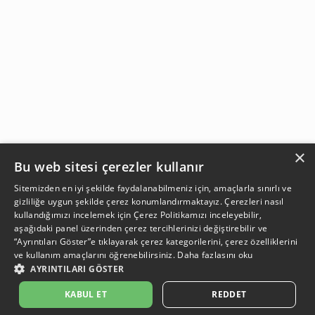
×
Bu web sitesi çerezler kullanır
Sitemizden en iyi şekilde faydalanabilmeniz için, amaçlarla sınırlı ve
gizliliğe uygun şekilde çerez konumlandırmaktayız. Çerezleri nasıl
kullandığımızı incelemek için
Çerez Politikamızı
inceleyebilir,
aşağıdaki panel üzerinden çerez tercihlerinizi değiştirebilir ve
“Ayrıntıları Göster”e tıklayarak çerez kategorilerini, çerez özelliklerini
ve kullanım amaçlarını öğrenebilirsiniz.
Daha fazlasını oku
AYRINTILARI GÖSTER
SEPETE EKLE
KABUL ET
REDDET
Açıklama:
Açıklama:
Açıklama:
Açıklama:
Temizlik Öneriler
Koruma Önerileri
Bakım ve Kullanım Koşulları
Gün Boyu Ferahlık