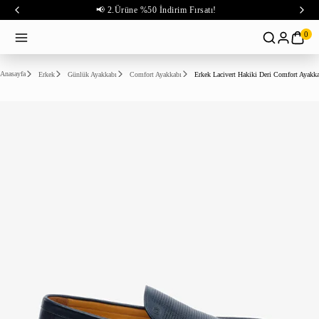
📢 2.Ürüne %50 İndirim Fırsatı!
0
Anasayfa
Erkek
Günlük Ayakkabı
Comfort Ayakkabı
Erkek Lacivert Hakiki Deri Comfort Ayakk