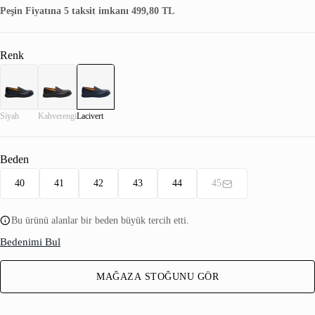
Peşin Fiyatına 5 taksit imkanı 499,80 TL
Renk
Siyah
Kahverengi
Lacivert
Beden
40
41
42
43
44
45
Bu ürünü alanlar bir beden büyük tercih etti.
Bedenimi Bul
MAĞAZA STOĞUNU GÖR