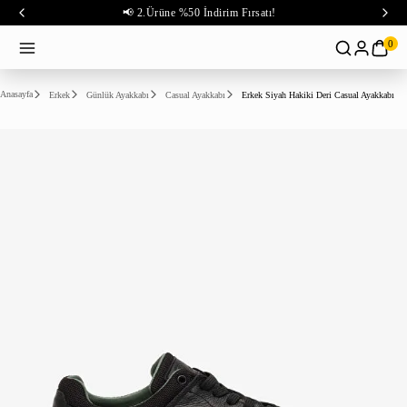
📢 2.Ürüne %50 İndirim Fırsatı!
0
Anasayfa
Erkek
Günlük Ayakkabı
Casual Ayakkabı
Erkek Siyah Hakiki Deri Casual Ayakkabı