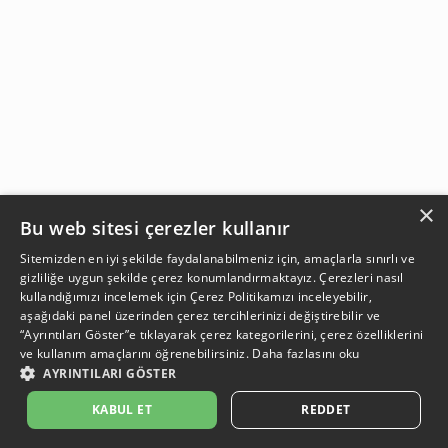
×
Bu web sitesi çerezler kullanır
Sitemizden en iyi şekilde faydalanabilmeniz için, amaçlarla sınırlı ve
gizliliğe uygun şekilde çerez konumlandırmaktayız. Çerezleri nasıl
kullandığımızı incelemek için
Çerez Politikamızı
inceleyebilir,
aşağıdaki panel üzerinden çerez tercihlerinizi değiştirebilir ve
“Ayrıntıları Göster”e tıklayarak çerez kategorilerini, çerez özelliklerini
ve kullanım amaçlarını öğrenebilirsiniz.
Daha fazlasını oku
AYRINTILARI GÖSTER
SEPETE EKLE
KABUL ET
REDDET
Açıklama:
Açıklama:
Açıklama:
Açıklama:
Temizlik Öneriler
Koruma Önerileri
Bakım ve Kullanım Koşulları
Gün Boyu Ferahlık