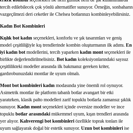
tercih edilebilecek çok yönlü alternatifler sunuyor. Örneğin, sonbaharın
vazgeçilmezi deri ceketler ile Chelsea botlarınızı kombinleyebilirsiniz.
Kadın Bot Kombinleri
Kışlık bot kadın
seçenekleri, konforlu ve şık tasarımları ve geniş
model çeşitliliğiyle kış trendlerinde kombin oluşturmanın ilk adımı.
En
iyi kadın bot
modellerini, tercih yaparken
kadın mont
seçenekleri ile
birlikte değerlendirilmelisiniz.
Bot kadın
koleksiyonlarındaki sayısız
çeşitlilikteki modeller arasında ilk bakmanız gereken kriter,
gardırobunuzdaki montlar ile uyum olmalı.
Mont bot kombinleri kadın
modasında yine önemli rol oynuyor.
Asimetrik montlar ile platform tabanlı botlar avangart bir etki
yaratırken, klasik palto modelleri zarif topuklu botlarla zamansız şıklık
sunuyor.
Kadın mont
seçenekleri içinde oversize modeller ve ince
topuklu
botlar arasındaki
mükemmel uyum, kışın trendleri arasında
yer alıyor.
Kahverengi bot kombinleri
özellikle toprak tonları ile
uyum sağlayarak doğal bir estetik sunuyor.
Uzun bot kombinleri
ise