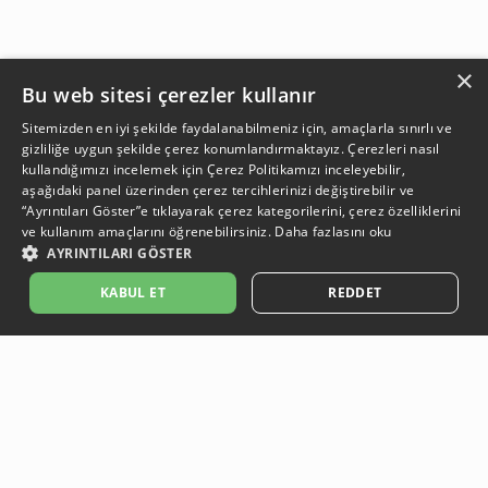
×
Bu web sitesi çerezler kullanır
Sitemizden en iyi şekilde faydalanabilmeniz için, amaçlarla sınırlı ve
gizliliğe uygun şekilde çerez konumlandırmaktayız. Çerezleri nasıl
kullandığımızı incelemek için
Çerez Politikamızı
inceleyebilir,
aşağıdaki panel üzerinden çerez tercihlerinizi değiştirebilir ve
“Ayrıntıları Göster”e tıklayarak çerez kategorilerini, çerez özelliklerini
ve kullanım amaçlarını öğrenebilirsiniz.
Daha fazlasını oku
AYRINTILARI GÖSTER
KABUL ET
REDDET
Güvenli Ödeme
Ödeme işlemleriniz, güvenli altyapı sistemleri ile korunmaktadır.