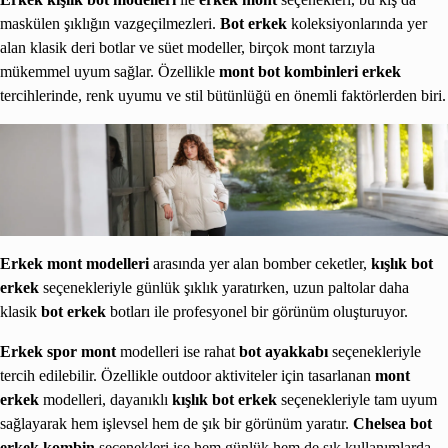
maskülen şıklığın vazgeçilmezleri.
Bot erkek
koleksiyonlarında yer
alan klasik deri botlar ve süet modeller, birçok mont tarzıyla
mükemmel uyum sağlar. Özellikle
mont bot kombinleri erkek
tercihlerinde, renk uyumu ve stil bütünlüğü en önemli faktörlerden biri.
Erkek mont modelleri
arasında yer alan bomber ceketler,
kışlık bot
erkek
seçenekleriyle günlük şıklık yaratırken, uzun paltolar daha
klasik
bot erkek
botları ile profesyonel bir görünüm oluşturuyor.
Erkek spor mont
modelleri ise rahat
bot ayakkabı
seçenekleriyle
tercih edilebilir. Özellikle outdoor aktiviteler için tasarlanan
mont
erkek
modelleri, dayanıklı
kışlık bot erkek
seçenekleriyle tam uyum
sağlayarak hem işlevsel hem de şık bir görünüm yaratır.
Chelsea bot
erkek kombin
seçenekleri ise hem günlük hem de şık kullanımlarda