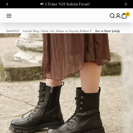
📢 2.Ürüne %50 İndirim Fırsatı!
0
Anasayfa
Greyder Blog | Moda, Stil, Bakım ve Alışveriş Rehberi
Bot ve Mont Şıklığı