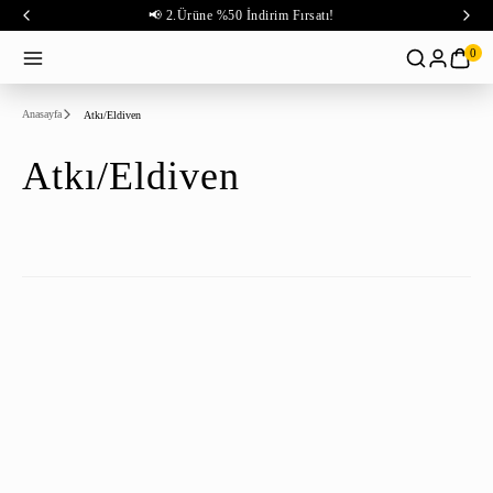
📢 2.Ürüne %50 İndirim Fırsatı!
0
Anasayfa
Atkı/Eldiven
Atkı/Eldiven