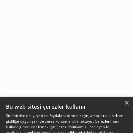
×
Bu web sitesi çerezler kullanır
Sitemizden en iyi şekilde faydalanabilmeniz için, amaçlarla sınırlı ve
gizliliğe uygun şekilde çerez konumlandırmaktayız. Çerezleri nasıl
kullandığımızı incelemek için
Çerez Politikamızı
inceleyebilir,
aşağıdaki panel üzerinden çerez tercihlerinizi değiştirebilir ve