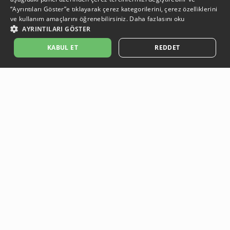
“Ayrıntıları Göster”e tıklayarak çerez kategorilerini, çerez özelliklerini
ve kullanım amaçlarını öğrenebilirsiniz.
Daha fazlasını oku
AYRINTILARI GÖSTER
KABUL ET
REDDET